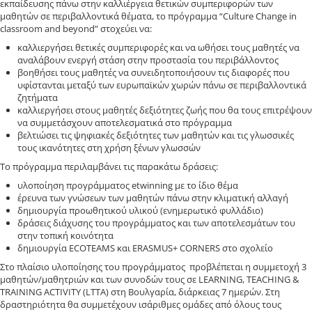
εκπαίδευσης πάνω στην καλλιέργεια θετικών συμπεριφορών των
μαθητών σε περιβαλλοντικά θέματα, το πρόγραμμα “Culture Change in
classroom and beyond” στοχεύει να:
καλλιεργήσει θετικές συμπεριφορές και να ωθήσει τους μαθητές να
αναλάβουν ενεργή στάση στην προστασία του περιβάλλοντος
βοηθήσει τους μαθητές να συνειδητοποιήσουν τις διαφορές που
υφίστανται μεταξύ των ευρωπαϊκών χωρών πάνω σε περιβαλλοντικά
ζητήματα
καλλιεργήσει στους μαθητές δεξιότητες ζωής που θα τους επιτρέψουν
να συμμετάσχουν αποτελεσματικά στο πρόγραμμα
βελτιώσει τις ψηφιακές δεξιότητες των μαθητών και τις γλωσσικές
τους ικανότητες στη χρήση ξένων γλωσσών
Το πρόγραμμα περιλαμβάνει τις παρακάτω δράσεις:
υλοποίηση προγράμματος etwinning με το ίδιο θέμα
έρευνα των γνώσεων των μαθητών πάνω στην κλιματική αλλαγή
δημιουργία προωθητικού υλικού (ενημερωτικό φυλλάδιο)
δράσεις διάχυσης του προγράμματος και των αποτελεσμάτων του
στην τοπική κοινότητα
δημιουργία ECOTEAMS και ERASMUS+ CORNERS στο σχολείο
Στο πλαίσιο υλοποίησης του προγράμματος προβλέπεται η συμμετοχή 3
μαθητών/μαθητριών και των συνοδών τους σε LEARNING, TEACHING &
TRAINING ACTIVITY (LTTA) στη Βουλγαρία, διάρκειας 7 ημερών. Στη
δραστηριότητα θα συμμετέχουν ισάριθμες ομάδες από όλους τους