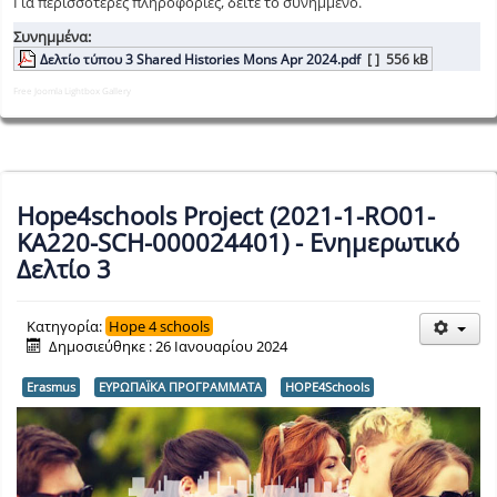
Για περισσότερες πληροφορίες, δείτε το συνημμένο.
Συνημμένα:
Δελτίο τύπου 3 Shared Histories Mons Apr 2024.pdf
[ ]
556 kB
Free Joomla Lightbox Gallery
Hope4schools Project (2021-1-RO01-
KA220-SCH-000024401) - Ενημερωτικό
Δελτίο 3
Κατηγορία:
Hope 4 schools
Δημοσιεύθηκε : 26 Ιανουαρίου 2024
Erasmus
ΕΥΡΩΠΑΪΚΑ ΠΡΟΓΡΑΜΜΑΤΑ
HOPE4Schools