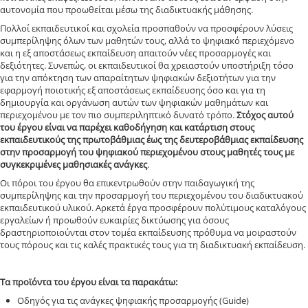
αυτονομία που προωθείται μέσω της διαδικτυακής μάθησης.
Πολλοί εκπαιδευτικοί και σχολεία προσπαθούν να προσφέρουν λύσεις
συμπερίληψης όλων των μαθητών τους, αλλά το ψηφιακό περιεχόμενο
και η εξ αποστάσεως εκπαίδευση απαιτούν νέες προσαρμογές και
δεξιότητες. Συνεπώς, οι εκπαιδευτικοί θα χρειαστούν υποστήριξη τόσο
για την απόκτηση των απαραίτητων ψηφιακών δεξιοτήτων για την
εφαρμογή ποιοτικής εξ αποστάσεως εκπαίδευσης όσο και για τη
δημιουργία και οργάνωση αυτών των ψηφιακών μαθημάτων και
περιεχομένου με τον πιο συμπεριληπτικό δυνατό τρόπο.
Στόχος αυτού
του έργου είναι να παρέχει καθοδήγηση και κατάρτιση στους
εκπαιδευτικούς της πρωτοβάθμιας έως της δευτεροβάθμιας εκπαίδευσης
στην προσαρμογή του ψηφιακού περιεχομένου στους μαθητές τους με
συγκεκριμένες μαθησιακές ανάγκες
.
Οι πόροι του έργου θα επικεντρωθούν στην παιδαγωγική της
συμπερίληψης και την προσαρμογή του περιεχομένου του διαδικτυακού
εκπαιδευτικού υλικού. Αρκετά έργα προσφέρουν πολύτιμους καταλόγους
εργαλείων ή προωθούν ευκαιρίες δικτύωσης για όσους
δραστηριοποιούνται στον τομέα εκπαίδευσης πρόθυμα να μοιραστούν
τους πόρους και τις καλές πρακτικές τους για τη διαδικτυακή εκπαίδευση.
Τα προϊόντα του έργου είναι τα παρακάτω:
Οδηγός για τις ανάγκες ψηφιακής προσαρμογής (Guide)