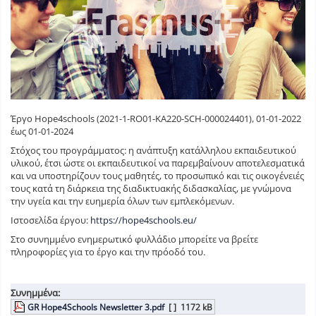
Έργο Hope4schools (2021-1-RO01-KA220-SCH-000024401), 01-01-2022
έως 01-01-2024
Στόχος του προγράμματος: η ανάπτυξη κατάλληλου εκπαιδευτικού
υλικού, έτσι ώστε οι εκπαιδευτικοί να παρεμβαίνουν αποτελεσματικά
και να υποστηρίζουν τους μαθητές, το προσωπικό και τις οικογένειές
τους κατά τη διάρκεια της διαδικτυακής διδασκαλίας, με γνώμονα
την υγεία και την ευημερία όλων των εμπλεκόμενων.
Ιστοσελίδα έργου:
https://hope4schools.eu/
Στο συνημμένο ενημερωτικό φυλλάδιο μπορείτε να βρείτε
πληροφορίες για το έργο και την πρόοδό του.
Συνημμένα:
GR Hope4Schools Newsletter 3.pdf
[ ]
1172 kB