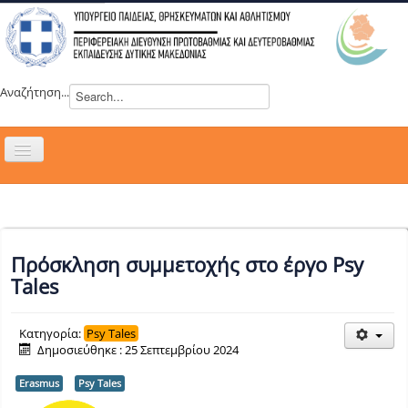
Αναζήτηση...
Εναλλαγή
πλοήγησης
H ΔΙΕΥΘΥΝΣΗ
ΝΕΑ
ΣΥΜΒΟΥΛΙΑ
Πρόσκληση συμμετοχής στο έργο Psy
ΕΥΡΩΠΑΪΚΑ ΠΡΟΓΡΑΜΜΑΤΑ
Tales
ΜΑΘΗΤΕΙΑ
Κατηγορία:
Psy Tales
ΔΡΑΣΕΙΣ
Δημοσιεύθηκε : 25 Σεπτεμβρίου 2024
ΕΠΙΚΟΙΝΩΝΙΑ
Erasmus
Psy Tales
ΕΞ ΑΠΟΣΤΑΣΕΩΣ ΕΚΠΑΙΔΕΥΣΗ