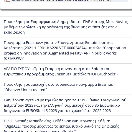
Πρόσκληση σε Επιμορφωτική Διημερίδα της ΠΔΕ Δυτικής Μακεδονίας
με θέμα την ολιστική προσέγγιση της βιώσιμης ανάπτυξης στην
εκπαίδευση
Πρόγραμμα Erasmus+ για την Επαγγελματική Εκπαίδευση και
Κατάρτιση (2021-1-FR01-KA220-VET-000024874) με τίτλο “Cooperation
project on innovation on Augmented Reality (AR) in public works
(CPIARPW)”
ΔΕΛΤΙΟ ΤΥΠΟΥ - «Τρίτη Εταιρική συνάντηση στο πλαίσιο του
ευρωπαϊκού προγράμματος Erasmus+ με τίτλο “HOPE4Schools”»
Πρόσκληση συμμετοχής στο ευρωπαϊκό πρόγραμμα Erasmus
"Discover Undiscovered"
Ενημέρωση σχετικά με την υλοποίηση του 1ου Εθνικού Διαγωνισμού
Δεξιοτήτων 2023 και την ελληνική συμμετοχή στον 8ο Ευρωπαϊκό
διαγωνισμό EUROSKILLS 2023 για το σχολικό έτος 2022-2023
Π.Δ.Ε. Δυτικής Μακεδονίας. Εκδήλωση ενημέρωσης με θέμα:
"DigitALL: προσαρμόζοντας το εκπαιδευτικό υλικό της ψηφιακής
διδασκαλίας στις ανάγκες των μαθητών"