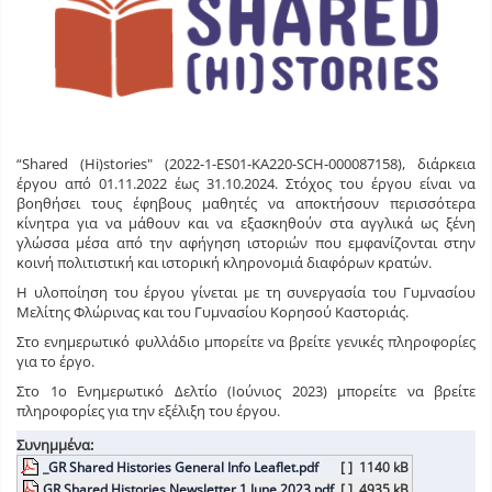
“Shared (Hi)stories" (2022-1-ES01-KA220-SCH-000087158), διάρκεια
έργου από 01.11.2022 έως 31.10.2024. Στόχος του έργου είναι να
βοηθήσει τους έφηβους μαθητές να αποκτήσουν περισσότερα
κίνητρα για να μάθουν και να εξασκηθούν στα αγγλικά ως ξένη
γλώσσα μέσα από την αφήγηση ιστοριών που εμφανίζονται στην
κοινή πολιτιστική και ιστορική κληρονομιά διαφόρων κρατών.
Η υλοποίηση του έργου γίνεται με τη συνεργασία του Γυμνασίου
Μελίτης Φλώρινας και του Γυμνασίου Κορησού Καστοριάς.
Στο ενημερωτικό φυλλάδιο μπορείτε να βρείτε γενικές πληροφορίες
για το έργο.
Στο 1ο Ενημερωτικό Δελτίο (Ιούνιος 2023) μπορείτε να βρείτε
πληροφορίες για την εξέλιξη του έργου.
Συνημμένα:
_GR Shared Histories General Info Leaflet.pdf
[ ]
1140 kB
GR Shared Histories Newsletter 1 June 2023.pdf
[ ]
4935 kB