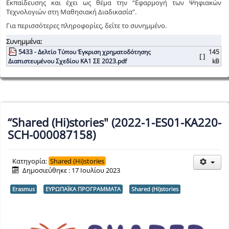
Εκπαίδευσης και έχει ως θέμα την “Εφαρμογή των Ψηφιακών
Τεχνολογιών στη Μαθησιακή Διαδικασία”.
Για περισσότερες πληροφορίες, δείτε το συνημμένο.
Συνημμένα:
5433 - Δελτίο Τύπου Έγκριση χρηματοδότησης
145
[ ]
Διαπιστευμένου Σχεδίου ΚΑ1 ΣΕ 2023.pdf
kB
“Shared (Hi)stories" (2022-1-ES01-KA220-
SCH-000087158)
Κατηγορία:
Shared (Hi)stories
Δημοσιεύθηκε : 17 Ιουλίου 2023
Erasmus
ΕΥΡΩΠΑΪΚΑ ΠΡΟΓΡΑΜΜΑΤΑ
Shared (Hi)stories