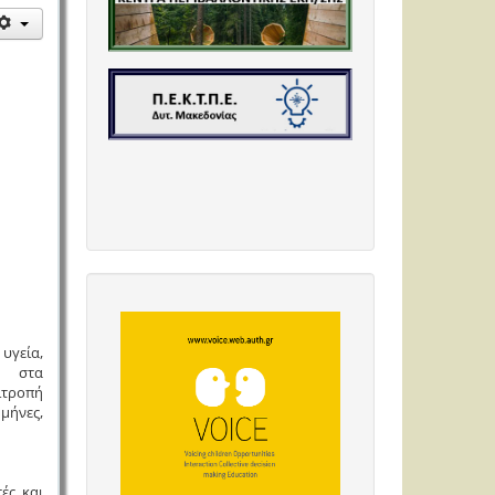
 υγεία,
 στα
ιτροπή
 μήνες,
ές και