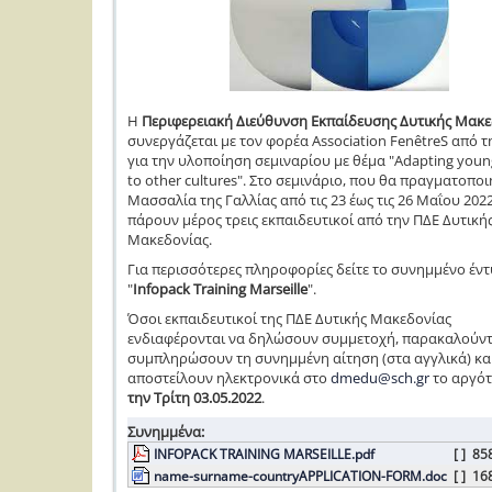
Η
Περιφερειακή Διεύθυνση Εκπαίδευσης Δυτικής Μακε
συνεργάζεται με τον φορέα Association FenêtreS από τ
για την υλοποίηση σεμιναρίου με θέμα "Adapting youn
to other cultures". Στο σεμινάριο, που θα πραγματοποι
Μασσαλία της Γαλλίας από τις 23 έως τις 26 Μαΐου 2022
πάρουν μέρος τρεις εκπαιδευτικοί από την ΠΔΕ Δυτική
Μακεδονίας.
Για περισσότερες πληροφορίες δείτε το συνημμένο έν
"
Infopack Training Marseille
".
Όσοι εκπαιδευτικοί της ΠΔΕ Δυτικής Μακεδονίας
ενδιαφέρονται να δηλώσουν συμμετοχή, παρακαλούντ
συμπληρώσουν τη συνημμένη αίτηση (στα αγγλικά) και
αποστείλουν ηλεκτρονικά στο
dmedu@sch.gr
το αργό
την Τρίτη 03.05.2022
.
Συνημμένα:
INFOPACK TRAINING MARSEILLE.pdf
[ ]
85
name-surname-countryAPPLICATION-FORM.doc
[ ]
16