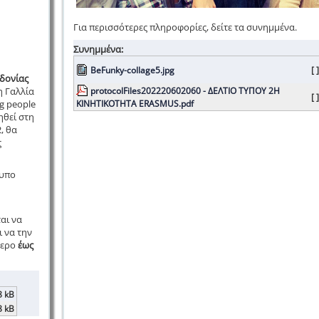
Για περισσότερες πληροφορίες, δείτε τα συνημμένα.
Συνημμένα:
BeFunky-collage5.jpg
[ ]
δονίας
η Γαλλία
protocolFiles202220602060 - ΔΕΛΤΙΟ ΤΥΠΟΥ 2Η
[ ]
g people
ΚΙΝΗΤΙΚΟΤΗΤΑ ERASMUS.pdf
ηθεί στη
, θα
ς
τυπο
αι να
 να την
τερο
έως
8 kB
8 kB