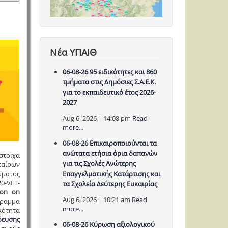
Νέα ΥΠΑΙΘ
06-08-26 95 ειδικότητες και 860
τμήματα στις Δημόσιες Σ.Α.Ε.Κ.
για το εκπαιδευτικό έτος 2026-
2027
Aug 6, 2026 | 14:08 pm
Read
more...
06-08-26 Επικαιροποιούνται τα
ανώτατα ετήσια όρια δαπανών
στοιχα
για τις Σχολές Ανώτερης
ταίρων
μματος
Επαγγελματικής Κατάρτισης και
0-VET-
τα Σχολεία Δεύτερης Ευκαιρίας
ion on
Aug 6, 2026 | 10:21 am
Read
γραμμα
more...
κότητα
δευσης
06-08-26 Κύρωση αξιολογικού