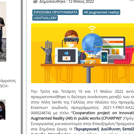
Δημοσιεύθηκε : 12 Μαϊος 2022
ΕΥΡΩΠΑΪΚΑ ΠΡΟΓΡΑΜΜΑΤΑ
AR (augmented reality)
LIGHTGALLERY
ράμματος
-SCH-
Την Τρίτη και Τετάρτη 10 και 11 Μαΐου 2022 αντί
πραγματοποιήθηκε η δεύτερη συνάντηση μεταξύ των ε
στην πόλη Senlis της Γαλλίας στο πλαίσιο του προγρά
Erasmus+ (κωδικός προγράμματος: 2021-1-FR01-KA22
000024874) με τίτλο
“Cooperation project on innovat
Augmented Reality (AR)
in public works (CPIARPW)”
(Πρό
Συνεργασίας για καινοτομία στην Επαυξημένη Πραγματι
στα δημόσια έργα). Η
Περιφερειακή Διεύθυνση Εκπαί