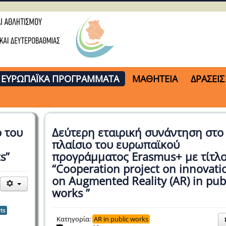
ΕΥΡΩΠΑΪΚΑ ΠΡΟΓΡΑΜΜΑΤΑ
ΜΑΘΗΤΕΙΑ
ΔΡΑΣΕΙΣ
ο του
Δεύτερη εταιρική συνάντηση στο
πλαίσιο του ευρωπαϊκού
s”
προγράμματος Erasmus+ με τίτλ
“Cooperation project on innovati
on Augmented Reality (AR) in pub
works ”
ts
Κατηγορία:
AR in public works