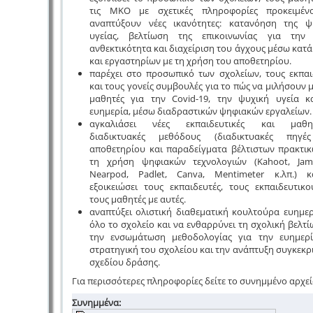
τις ΜΚΟ με σχετικές πληροφορίες προκειμέν
αναπτύξουν νέες ικανότητες: κατανόηση της ψ
υγείας, βελτίωση της επικοινωνίας για την 
ανθεκτικότητα και διαχείριση του άγχους μέσω κατά
και εργαστηρίων με τη χρήση του αποθετηρίου.
παρέχει στο προσωπικό των σχολείων, τους εκπαι
και τους γονείς συμβουλές για το πώς να μιλήσουν 
μαθητές για την Covid-19, την ψυχική υγεία κ
ευημερία, μέσω διαδραστικών ψηφιακών εργαλείων.
αγκαλιάσει νέες εκπαιδευτικές και μαθησ
διαδικτυακές μεθόδους (διαδικτυακές πηγέ
αποθετηρίου και παραδείγματα βέλτιστων πρακτικ
τη χρήση ψηφιακών τεχνολογιών (Kahoot, Jam
Nearpod, Padlet, Canva, Mentimeter κ.λπ.) 
εξοικειώσει τους εκπαιδευτές, τους εκπαιδευτικο
τους μαθητές με αυτές.
αναπτύξει ολιστική διαθεματική κουλτούρα ευημερ
όλο το σχολείο και να ενθαρρύνει τη σχολική βελτί
την ενσωμάτωση μεθοδολογίας για την ευημερ
στρατηγική του σχολείου και την ανάπτυξη συγκεκρ
σχεδίου δράσης.
Για περισσότερες πληροφορίες δείτε το συνημμένο αρχεί
Συνημμένα: