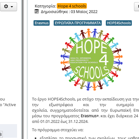
Κατηγορία:
Hope 4 schools
Δημοσιεύθηκε : 03 Μαϊος 2022
Erasmus
ΕΥΡΩΠΑΪΚΑ ΠΡΟΓΡΑΜΜΑΤΑ
HOPE4Schools
που
Το έργο HOPE4Schools, με στόχο την εκπαίδευση για την
 "Active
την εξωστρέφεια και την ευημερία
σχολεία, συγχρηματοδοτείται από την Ευρωπαϊκή Επ
μέσω του προγράμματος
Erasmus+
. και έχει διάρκεια 24
από 01.01.2022 έως 31.12.2024.
Το πρόγραμμα στοχεύει να:
B
εξοπλίσει το προσωπικό των σχολείων, τους μαθητ