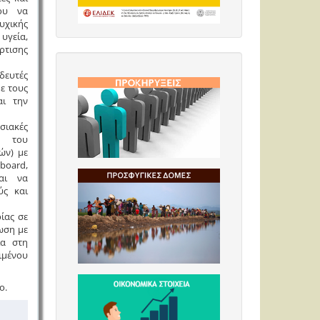
ου να
υχικής
υγεία,
ρτισης
δευτές
με τους
αι την
ιακές
ς του
ών) με
board,
και να
ύς και
ίας σε
ωση με
ία στη
ιμένου
ο.