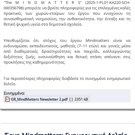
"The M I N D M A T T E R S" (2025-1-PL01-KA220-SCH-
000356798) μπορείτε να βρείτε πληροφορίες για τις επιλεγμένες καλές
πρακτικές των χωρών-εταίρων του έργου που ενισχύουν τη
συναισθηματική νοημοσύνη, την ανθεκτικότητα, την ένταξη και τη
θετική ψυχική υγεία στα δημοτικά σχολεία.
Υπενθυμίζεται ότι στόχος του έργου Mindmatters είναι να
ενδυναμώσει εκπαιδευτικούς, μαθητές (7–11 ετών) και γονείς μέσα
από διαθεματικές δραστηριότητες και παιχνίδι, καλλιεργώντας
δεξιότητες ζωής, ενσυναίσθηση και θετική στάση απέναντι στις
προκλήσεις της καθημερινότητας.
Για περισσότερες πληροφορίες διαβάστε το συνημμένο ενημερωτικό
δελτίο.
Συνημμένα:
GR_MindMatters Newsletter 2.pdf
[ ]
2351 kB