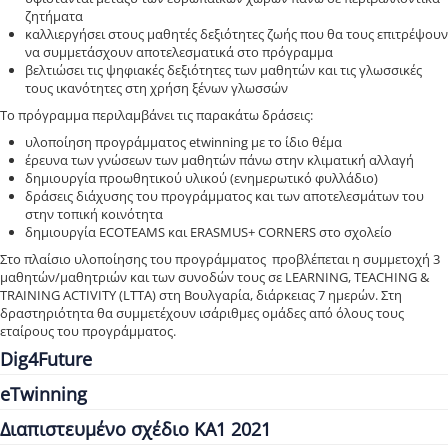
ζητήματα
καλλιεργήσει στους μαθητές δεξιότητες ζωής που θα τους επιτρέψουν
να συμμετάσχουν αποτελεσματικά στο πρόγραμμα
βελτιώσει τις ψηφιακές δεξιότητες των μαθητών και τις γλωσσικές
τους ικανότητες στη χρήση ξένων γλωσσών
Το πρόγραμμα περιλαμβάνει τις παρακάτω δράσεις:
υλοποίηση προγράμματος etwinning με το ίδιο θέμα
έρευνα των γνώσεων των μαθητών πάνω στην κλιματική αλλαγή
δημιουργία προωθητικού υλικού (ενημερωτικό φυλλάδιο)
δράσεις διάχυσης του προγράμματος και των αποτελεσμάτων του
στην τοπική κοινότητα
δημιουργία ECOTEAMS και ERASMUS+ CORNERS στο σχολείο
Στο πλαίσιο υλοποίησης του προγράμματος προβλέπεται η συμμετοχή 3
μαθητών/μαθητριών και των συνοδών τους σε LEARNING, TEACHING &
TRAINING ACTIVITY (LTTA) στη Βουλγαρία, διάρκειας 7 ημερών. Στη
δραστηριότητα θα συμμετέχουν ισάριθμες ομάδες από όλους τους
εταίρους του προγράμματος.
Dig4Future
eTwinning
Διαπιστευμένο σχέδιο ΚΑ1 2021