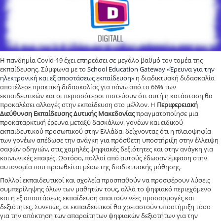
Η πανδημία Covid-19 έχει επηρεάσει σε μεγάλο βαθμό τον τομέα της
εκπαίδευσης. Σύμφωνα με το
School Education Gateway «Έρευνα για την
ηλεκτρονική και εξ αποστάσεως εκπαίδευση»
η διαδικτυακή διδασκαλία
αποτέλεσε πρακτική διδασκαλίας για πάνω από το 66% των
εκπαιδευτικών και οι περισσότεροι πιστεύουν ότι αυτή η κατάσταση θα
προκαλέσει αλλαγές στην εκπαίδευση στο μέλλον. Η
Περιφερειακή
Διεύθυνση Εκπαίδευσης Δυτικής Μακεδονίας
πραγματοποίησε μια
προκαταρκτική έρευνα μεταξύ δασκάλων, γονέων και ειδικού
εκπαιδευτικού προσωπικού στην Ελλάδα, δείχνοντας ότι η πλειοψηφία
των γονέων απέδωσε την ανάγκη για πρόσθετη υποστήριξη στην έλλειψη
σαφών οδηγιών, στις χαμηλές ψηφιακές δεξιότητες και στην ανάγκη για
κοινωνικές επαφές. Ωστόσο, πολλοί από αυτούς έδωσαν έμφαση στην
αυτονομία που προωθείται μέσω της διαδικτυακής μάθησης.
Πολλοί εκπαιδευτικοί και σχολεία προσπαθούν να προσφέρουν λύσεις
συμπερίληψης όλων των μαθητών τους, αλλά το ψηφιακό περιεχόμενο
και η εξ αποστάσεως εκπαίδευση απαιτούν νέες προσαρμογές και
δεξιότητες. Συνεπώς, οι εκπαιδευτικοί θα χρειαστούν υποστήριξη τόσο
για την απόκτηση των απαραίτητων ψηφιακών δεξιοτήτων για την