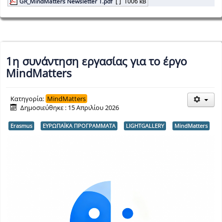
GR_MindMatters Newsletter 1.pdf
[ ]
1006 kB
1η συνάντηση εργασίας για το έργο
MindMatters
Κατηγορία:
MindMatters
Δημοσιεύθηκε : 15 Απριλίου 2026
Erasmus
ΕΥΡΩΠΑΪΚΑ ΠΡΟΓΡΑΜΜΑΤΑ
LIGHTGALLERY
MindMatters