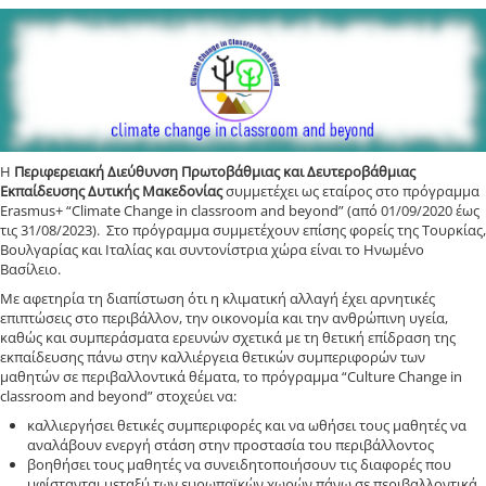
Η
Περιφερειακή Διεύθυνση Πρωτοβάθμιας και Δευτεροβάθμιας
Εκπαίδευσης Δυτικής Μακεδονίας
συμμετέχει ως εταίρος στο πρόγραμμα
Erasmus+ “Climate Change in classroom and beyond” (από 01/09/2020 έως
τις 31/08/2023). Στο πρόγραμμα συμμετέχουν επίσης φορείς της Τουρκίας,
Βουλγαρίας και Ιταλίας και συντονίστρια χώρα είναι το Ηνωμένο
Βασίλειο.
Με αφετηρία τη διαπίστωση ότι η κλιματική αλλαγή έχει αρνητικές
επιπτώσεις στο περιβάλλον, την οικονομία και την ανθρώπινη υγεία,
καθώς και συμπεράσματα ερευνών σχετικά με τη θετική επίδραση της
εκπαίδευσης πάνω στην καλλιέργεια θετικών συμπεριφορών των
μαθητών σε περιβαλλοντικά θέματα, το πρόγραμμα “Culture Change in
classroom and beyond” στοχεύει να:
καλλιεργήσει θετικές συμπεριφορές και να ωθήσει τους μαθητές να
αναλάβουν ενεργή στάση στην προστασία του περιβάλλοντος
βοηθήσει τους μαθητές να συνειδητοποιήσουν τις διαφορές που
υφίστανται μεταξύ των ευρωπαϊκών χωρών πάνω σε περιβαλλοντικά