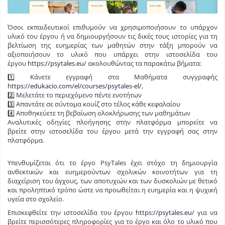
Όσοι εκπαιδευτικοί επιθυμούν να χρησιμοποιήσουν το υπάρχον
υλικό του έργου ή να δημιουργήσουν τις δικές τους ιστορίες για τη
βελτίωση της ευημερίας των μαθητών στην τάξη μπορούν να
αξιοποιήσουν το υλικό που υπάρχει στην ιστοσελίδα του
έργου
https://psytales.eu/
ακολουθώντας τα παρακάτω βήματα:
1️⃣ Κάνετε εγγραφή στα Μαθήματα συγγραφής
https://edukacio.com/el/courses/psytales-el/
,
2️⃣ Μελετάτε το περιεχόμενο πέντε ενοτήτων
3️⃣ Απαντάτε σε σύντομα κουίζ στο τέλος κάθε κεφαλαίου
4️⃣ Αποθηκεύετε τη βεβαίωση ολοκλήρωσης των μαθημάτων
Αναλυτικές οδηγίες πλοήγησης στην πλατφόρμα μπορείτε να
βρείτε στην ιστοσελίδα του έργου μετά την εγγραφή σας στην
πλατφόρμα.
Υπενθυμίζεται ότι το έργο PsyTales έχει στόχο τη δημιουργία
ανθεκτικών και ευημερούντων σχολικών κοινοτήτων για τη
διαχείριση του άγχους, των αποτυχιών και των δυσκολιών με θετικό
και προληπτικό τρόπο ώστε να προωθείται η ευημερία και η ψυχική
υγεία στο σχολείο.
Επισκεφθείτε την ιστοσελίδα του έργου
https://psytales.eu/
για να
βρείτε περισσότερες πληροφορίες για το έργο και όλο το υλικό που