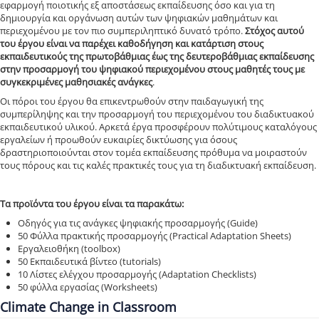
εφαρμογή ποιοτικής εξ αποστάσεως εκπαίδευσης όσο και για τη
δημιουργία και οργάνωση αυτών των ψηφιακών μαθημάτων και
περιεχομένου με τον πιο συμπεριληπτικό δυνατό τρόπο.
Στόχος αυτού
του έργου είναι να παρέχει καθοδήγηση και κατάρτιση στους
εκπαιδευτικούς της πρωτοβάθμιας έως της δευτεροβάθμιας εκπαίδευσης
στην προσαρμογή του ψηφιακού περιεχομένου στους μαθητές τους με
συγκεκριμένες μαθησιακές ανάγκες
.
Οι πόροι του έργου θα επικεντρωθούν στην παιδαγωγική της
συμπερίληψης και την προσαρμογή του περιεχομένου του διαδικτυακού
εκπαιδευτικού υλικού. Αρκετά έργα προσφέρουν πολύτιμους καταλόγους
εργαλείων ή προωθούν ευκαιρίες δικτύωσης για όσους
δραστηριοποιούνται στον τομέα εκπαίδευσης πρόθυμα να μοιραστούν
τους πόρους και τις καλές πρακτικές τους για τη διαδικτυακή εκπαίδευση.
Τα προϊόντα του έργου είναι τα παρακάτω:
Οδηγός για τις ανάγκες ψηφιακής προσαρμογής (Guide)
50 Φύλλα πρακτικής προσαρμογής (Practical Adaptation Sheets)
Eργαλειοθήκη (toolbox)
50 Εκπαιδευτικά βίντεο (tutorials)
10 Λίστες ελέγχου προσαρμογής (Adaptation Checklists)
50 φύλλα εργασίας (Worksheets)
Climate Change in Classroom