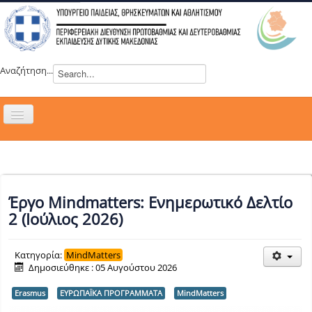
Αναζήτηση...
Εναλλαγή
πλοήγησης
H ΔΙΕΥΘΥΝΣΗ
ΝΕΑ
ΣΥΜΒΟΥΛΙΑ
Έργο Mindmatters: Ενημερωτικό Δελτίο
ΕΥΡΩΠΑΪΚΑ ΠΡΟΓΡΑΜΜΑΤΑ
2 (Ιούλιος 2026)
ΜΑΘΗΤΕΙΑ
Κατηγορία:
MindMatters
ΔΡΑΣΕΙΣ
Δημοσιεύθηκε : 05 Αυγούστου 2026
ΕΠΙΚΟΙΝΩΝΙΑ
Erasmus
ΕΥΡΩΠΑΪΚΑ ΠΡΟΓΡΑΜΜΑΤΑ
MindMatters
ΕΞ ΑΠΟΣΤΑΣΕΩΣ ΕΚΠΑΙΔΕΥΣΗ