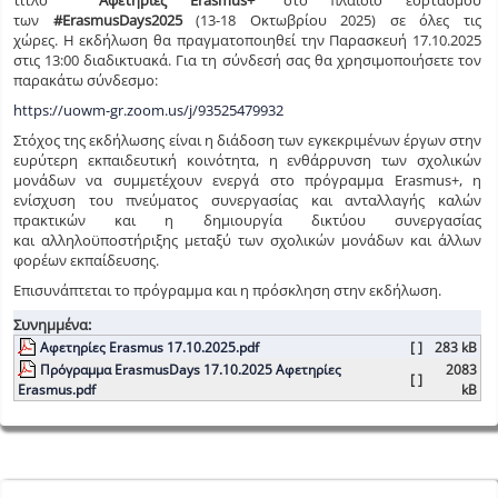
τίτλο
“Αφετηρίες Erasmus+”
στο πλαίσιο εορτασμού
των
#ΕrasmusDays2025
(13-18 Οκτωβρίου 2025) σε όλες τις
χώρες. H εκδήλωση θα πραγματοποιηθεί την Παρασκευή 17.10.2025
στις 13:00 διαδικτυακά. Για τη σύνδεσή σας θα χρησιμοποιήσετε τον
παρακάτω σύνδεσμο:
https://uowm-gr.zoom.us/j/93525479932
Στόχος της εκδήλωσης είναι η διάδοση των εγκεκριμένων έργων στην
ευρύτερη εκπαιδευτική κοινότητα, η ενθάρρυνση των σχολικών
μονάδων να συμμετέχουν ενεργά στο πρόγραμμα Erasmus+, η
ενίσχυση του πνεύματος συνεργασίας και ανταλλαγής καλών
πρακτικών και η δημιουργία δικτύου συνεργασίας
και αλληλοϋποστήριξης μεταξύ των σχολικών μονάδων και άλλων
φορέων εκπαίδευσης.
Επισυνάπτεται το πρόγραμμα και η πρόσκληση στην εκδήλωση.
Συνημμένα:
Αφετηρίες Erasmus 17.10.2025.pdf
[ ]
283 kB
Πρόγραμμα ErasmusDays 17.10.2025 Αφετηρίες
2083
[ ]
Erasmus.pdf
kB