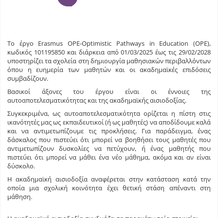
Το έργο Erasmus OPE-Optimistic Pathways in Education (OPE),
κωδικός 101195850 και διάρκεια από 01/03/2025 έως τις 29/02/2028
υποστηρίζει τα σχολεία στη δημιουργία μαθησιακών περιβαλλόντων
όπου η ευημερία των μαθητών και οι ακαδημαϊκές επιδόσεις
συμβαδίζουν.
Βασικοί άξονες του έργου είναι οι έννοιες της
αυτοαποτελεσματικότητας και της ακαδημαϊκής αισιοδοξίας.
Συγκεκριμένα, ως αυτοαποτελεσματικότητα ορίζεται η πίστη στις
ικανότητές μας ως εκπαιδευτικοί (ή ως μαθητές) να αποδίδουμε καλά
και να αντιμετωπίζουμε τις προκλήσεις. Για παράδειγμα, ένας
δάσκαλος που πιστεύει ότι μπορεί να βοηθήσει τους μαθητές που
αντιμετωπίζουν δυσκολίες να πετύχουν, ή ένας μαθητής που
πιστεύει ότι μπορεί να μάθει ένα νέο μάθημα, ακόμα και αν είναι
δύσκολο.
Η ακαδημαϊκή αισιοδοξία αναφέρεται στην κατάσταση κατά την
οποία μια σχολική κοινότητα έχει θετική στάση απέναντι στη
μάθηση.