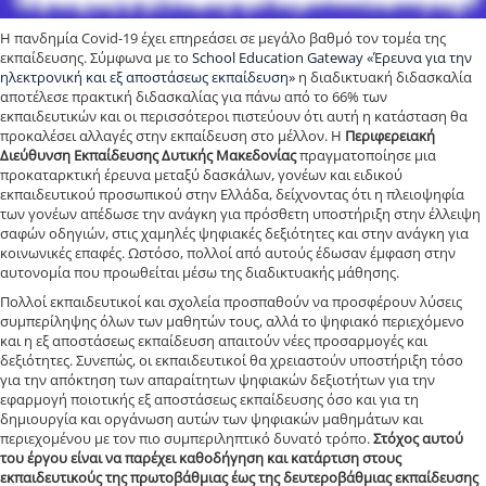
Η πανδημία Covid-19 έχει επηρεάσει σε μεγάλο βαθμό τον τομέα της
εκπαίδευσης. Σύμφωνα με το
School Education Gateway «Έρευνα για την
ηλεκτρονική και εξ αποστάσεως εκπαίδευση»
η διαδικτυακή διδασκαλία
αποτέλεσε πρακτική διδασκαλίας για πάνω από το 66% των
εκπαιδευτικών και οι περισσότεροι πιστεύουν ότι αυτή η κατάσταση θα
προκαλέσει αλλαγές στην εκπαίδευση στο μέλλον. Η
Περιφερειακή
Διεύθυνση Εκπαίδευσης Δυτικής Μακεδονίας
πραγματοποίησε μια
προκαταρκτική έρευνα μεταξύ δασκάλων, γονέων και ειδικού
εκπαιδευτικού προσωπικού στην Ελλάδα, δείχνοντας ότι η πλειοψηφία
των γονέων απέδωσε την ανάγκη για πρόσθετη υποστήριξη στην έλλειψη
σαφών οδηγιών, στις χαμηλές ψηφιακές δεξιότητες και στην ανάγκη για
κοινωνικές επαφές. Ωστόσο, πολλοί από αυτούς έδωσαν έμφαση στην
αυτονομία που προωθείται μέσω της διαδικτυακής μάθησης.
Πολλοί εκπαιδευτικοί και σχολεία προσπαθούν να προσφέρουν λύσεις
συμπερίληψης όλων των μαθητών τους, αλλά το ψηφιακό περιεχόμενο
και η εξ αποστάσεως εκπαίδευση απαιτούν νέες προσαρμογές και
δεξιότητες. Συνεπώς, οι εκπαιδευτικοί θα χρειαστούν υποστήριξη τόσο
για την απόκτηση των απαραίτητων ψηφιακών δεξιοτήτων για την
εφαρμογή ποιοτικής εξ αποστάσεως εκπαίδευσης όσο και για τη
δημιουργία και οργάνωση αυτών των ψηφιακών μαθημάτων και
περιεχομένου με τον πιο συμπεριληπτικό δυνατό τρόπο.
Στόχος αυτού
του έργου είναι να παρέχει καθοδήγηση και κατάρτιση στους
εκπαιδευτικούς της πρωτοβάθμιας έως της δευτεροβάθμιας εκπαίδευσης