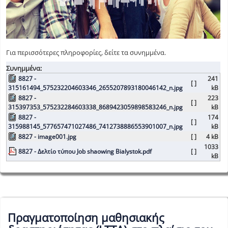
Για περισσότερες πληροφορίες, δείτε τα συνημμένα.
Συνημμένα:
8827 -
241
[ ]
315161494_575232204603346_2655207893180046142_n.jpg
kB
8827 -
223
[ ]
315397353_575232284603338_8689423059898583246_n.jpg
kB
8827 -
174
[ ]
315988145_577657471027486_7412738886553901007_n.jpg
kB
8827 - image001.jpg
[ ]
4 kB
1033
8827 - Δελτίο τύπου Job shaowing Bialystok.pdf
[ ]
kB
Πραγματοποίηση μαθησιακής