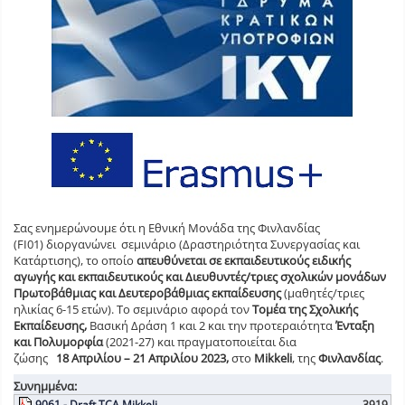
Σας ενημερώνουμε ότι η Εθνική Μονάδα της Φινλανδίας
(
FI
01) διοργανώνει σεμινάριο (Δραστηριότητα Συνεργασίας και
Κατάρτισης), το οποίο
απευθύνεται σε εκπαιδευτικούς ειδικής
αγωγής και εκπαιδευτικούς και Διευθυντές/τριες σχολικών μονάδων
Πρωτοβάθμιας και Δευτεροβάθμιας εκπαίδευσης
(μαθητές/τριες
ηλικίας 6-15 ετών). Το σεμινάριο αφορά τον
Τομέα της Σχολικής
Εκπαίδευσης,
Βασική Δράση 1 και 2 και την προτεραιότητα
Ένταξη
και Πολυμορφία
(2021-27) και πραγματοποιείται δια
ζώσης
18
Απριλίου – 21 Απριλίου 202
3,
στο
Mikkeli
, της
Φινλανδίας
.
Συνημμένα:
9061 - Draft TCA Mikkeli
3919