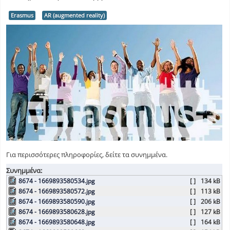
Erasmus
AR (augmented reality)
Για περισσότερες πληροφορίες, δείτε τα συνημμένα.
Συνημμένα:
8674 - 1669893580534.jpg
[ ]
134 kB
8674 - 1669893580572.jpg
[ ]
113 kB
8674 - 1669893580590.jpg
[ ]
206 kB
8674 - 1669893580628.jpg
[ ]
127 kB
8674 - 1669893580648.jpg
[ ]
164 kB