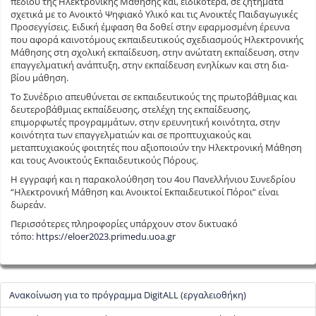
πεδίου της Ηλεκτρονικής Μάθησης και, ειδικότερα, σε ζητήματα
σχετικά με το Ανοικτό Ψηφιακό Υλικό και τις Ανοικτές Παιδαγωγικές
Προσεγγίσεις. Ειδική έμφαση θα δοθεί στην εφαρμοσμένη έρευνα
που αφορά καινοτόμους εκπαιδευτικούς σχεδιασμούς Ηλεκτρονικής
Μάθησης στη σχολική εκπαίδευση, στην ανώτατη εκπαίδευση, στην
επαγγελματική ανάπτυξη, στην εκπαίδευση ενηλίκων και στη δια-
βίου μάθηση.
Το Συνέδριο απευθύνεται σε εκπαιδευτικούς της πρωτοβάθμιας και
δευτεροβάθμιας εκπαίδευσης, στελέχη της εκπαίδευσης,
επιμορφωτές προγραμμάτων, στην ερευνητική κοινότητα, στην
κοινότητα των επαγγελματιών και σε προπτυχιακούς και
μεταπτυχιακούς φοιτητές που αξιοποιούν την Ηλεκτρονική Μάθηση
και τους Ανοικτούς Εκπαιδευτικούς Πόρους.
Η εγγραφή και η παρακολούθηση του 4ου Πανελλήνιου Συνεδρίου
“Ηλεκτρονική Μάθηση και Ανοικτοί Εκπαιδευτικοί Πόροι” είναι
δωρεάν.
Περισσότερες πληροφορίες υπάρχουν στον δικτυακό
τόπο:
https://eloer2023.primedu.uoa.gr
Ανακοίνωση για το πρόγραμμα DigitALL (εργαλειοθήκη)