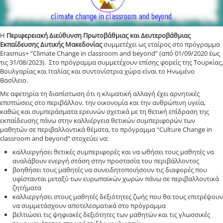
Η
Περιφερειακή Διεύθυνση Πρωτοβάθμιας και Δευτεροβάθμιας
Εκπαίδευσης Δυτικής Μακεδονίας
συμμετέχει ως εταίρος στο πρόγραμμα
Erasmus+ “Climate Change in classroom and beyond” (από 01/09/2020 έως
τις 31/08/2023). Στο πρόγραμμα συμμετέχουν επίσης φορείς της Τουρκίας,
Βουλγαρίας και Ιταλίας και συντονίστρια χώρα είναι το Ηνωμένο
Βασίλειο.
Με αφετηρία τη διαπίστωση ότι η κλιματική αλλαγή έχει αρνητικές
επιπτώσεις στο περιβάλλον, την οικονομία και την ανθρώπινη υγεία,
καθώς και συμπεράσματα ερευνών σχετικά με τη θετική επίδραση της
εκπαίδευσης πάνω στην καλλιέργεια θετικών συμπεριφορών των
μαθητών σε περιβαλλοντικά θέματα, το πρόγραμμα “Culture Change in
classroom and beyond” στοχεύει να:
καλλιεργήσει θετικές συμπεριφορές και να ωθήσει τους μαθητές να
αναλάβουν ενεργή στάση στην προστασία του περιβάλλοντος
βοηθήσει τους μαθητές να συνειδητοποιήσουν τις διαφορές που
υφίστανται μεταξύ των ευρωπαϊκών χωρών πάνω σε περιβαλλοντικά
ζητήματα
καλλιεργήσει στους μαθητές δεξιότητες ζωής που θα τους επιτρέψουν
να συμμετάσχουν αποτελεσματικά στο πρόγραμμα
βελτιώσει τις ψηφιακές δεξιότητες των μαθητών και τις γλωσσικές