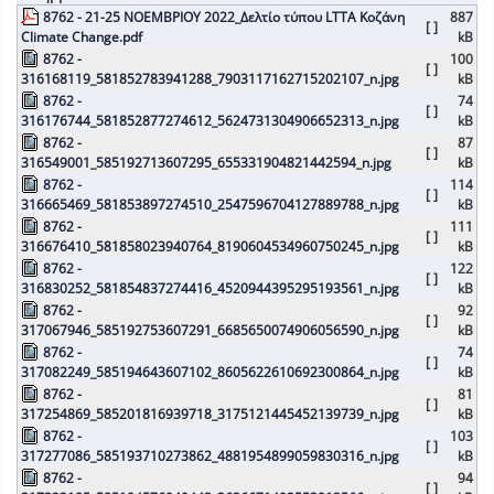
8762 - 21-25 ΝΟΕΜΒΡΙΟΥ 2022_Δελτίο τύπου LTTA Κοζάνη
887
[ ]
Climate Change.pdf
kB
8762 -
100
[ ]
316168119_581852783941288_7903117162715202107_n.jpg
kB
8762 -
74
[ ]
316176744_581852877274612_5624731304906652313_n.jpg
kB
8762 -
87
[ ]
316549001_585192713607295_655331904821442594_n.jpg
kB
8762 -
114
[ ]
316665469_581853897274510_2547596704127889788_n.jpg
kB
8762 -
111
[ ]
316676410_581858023940764_8190604534960750245_n.jpg
kB
8762 -
122
[ ]
316830252_581854837274416_4520944395295193561_n.jpg
kB
8762 -
92
[ ]
317067946_585192753607291_6685650074906056590_n.jpg
kB
8762 -
74
[ ]
317082249_585194643607102_8605622610692300864_n.jpg
kB
8762 -
81
[ ]
317254869_585201816939718_3175121445452139739_n.jpg
kB
8762 -
103
[ ]
317277086_585193710273862_4881954899059830316_n.jpg
kB
8762 -
94
[ ]