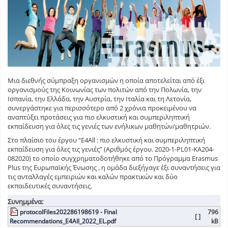
Μια διεθνής σύμπραξη οργανισμών η οποία αποτελείται από έξι
οργανισμούς της Κοινωνίας των πολιτών από την Πολωνία, την
Ισπανία, την Ελλάδα, την Αυστρία, την Ιταλία και τη Λετονία,
συνεργάστηκε για περισσότερο από 2 χρόνια προκειμένου να
αναπτύξει προτάσεις για πιο ελκυστική και συμπεριληπτική
εκπαίδευση για όλες τις γενιές των ενήλικων μαθητών/μαθητριών.
Στο πλαίσιο του έργου “E4All : πιο ελκυστική και συμπεριληπτική
εκπαίδευση για όλες τις γενιές” (Αριθμός έργου. 2020-1-PL01-KA204-
082020) το οποίο συγχρηματοδοτήθηκε από το Πρόγραμμα Erasmus
Plus της Ευρωπαϊκής Ένωσης , η ομάδα διεξήγαγε έξι συναντήσεις για
τις ανταλλαγές εμπειριών και καλών πρακτικών και δύο
εκπαιδευτικές συναντήσεις.
Συνημμένα:
protocolFiles202286198619 - Final
796
[ ]
Recommendations_E4All_2022_EL.pdf
kB