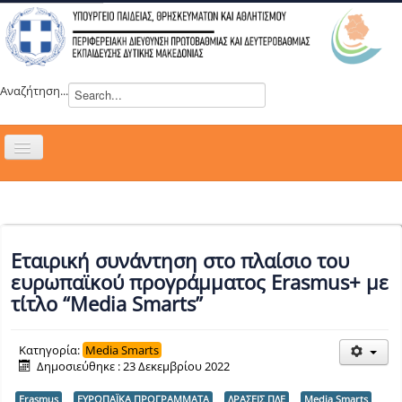
Αναζήτηση...
Εναλλαγή
πλοήγησης
H ΔΙΕΥΘΥΝΣΗ
ΝΕΑ
ΣΥΜΒΟΥΛΙΑ
Εταιρική συνάντηση στο πλαίσιο του
ΕΥΡΩΠΑΪΚΑ ΠΡΟΓΡΑΜΜΑΤΑ
ευρωπαϊκού προγράμματος Erasmus+ με
τίτλο “Media Smarts”
ΜΑΘΗΤΕΙΑ
ΔΡΑΣΕΙΣ
Κατηγορία:
Media Smarts
ΕΠΙΚΟΙΝΩΝΙΑ
Δημοσιεύθηκε : 23 Δεκεμβρίου 2022
ΕΞ ΑΠΟΣΤΑΣΕΩΣ ΕΚΠΑΙΔΕΥΣΗ
Erasmus
ΕΥΡΩΠΑΪΚΑ ΠΡΟΓΡΑΜΜΑΤΑ
ΔΡΑΣΕΙΣ ΠΔΕ
Media Smarts