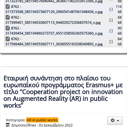
317323185_585194576940442_3636671402553912566_n.jpg
kB
8762 -
116
[ ]
317373568_585194373607129_2960541487061048436_n.jpg
kB
8762 -
68
[ ]
317399401_585194533607113_944029272336837616_n.jpg
kB
8762 -
90
[ ]
317439454_585194960273737_4551358592365575360_n.jpg
kB
8762 -
84
[ ]
317566484_585194553607111_3636055163338349892_n.jpg
kB
Εταιρική συνάντηση στο πλαίσιο του
ευρωπαϊκού προγράμματος Erasmus+ με
τίτλο “Cooperation project on innovation
on Augmented Reality (AR) in public
works”
Κατηγορία:
AR in public works
Δημοσιεύθηκε : 02 Δεκεμβρίου 2022