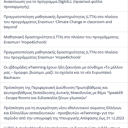
Ανακοίνωση για το πρόγραμμα DigitALL (πρακτικά φύλλα
προσαρμογής)
Πραγματοποίηση μαθησιακής δραστηριότητας (LTTA) στο πλαίσιο
του προγράμματος Erasmus+ ‘Climate Change in classroom and
beyond’
Μαθησιακή δραστηριότητα (LTTA) στο πλαίσιο του προγράμματος
Erasmus+ ‘Hope4Schools'
Πραγματοποίηση μαθησιακής δραστηριότητας (LTTA) στο πλαίσιο
του προγράμματος Erasmus+ ‘Hope4Schools’
Οι εβδομάδες eTwinning έχουν ήδη ξεκινήσει με σύνθημα «Το μέλλον
μας – όμορφο, βιώσιμο, μαζί: τα σχολεία και το νέο Ευρωπαϊκό
Bauhaus»
Πρόσκληση της Περιφερειακή Διεύθυνση Πρωτοβάθμιας και
Δευτεροβάθμιας Εκπαίδευσης Δυτικής Μακεδονίας με θέμα "SpeakER
- Escape Rooms και διδασκαλία ξένων γλωσσών"
Πρόσκληση για τη συγκρότηση νέου εθελοντικού σώματος Ελλήνων
και Ελληνίδων εκπαιδευτικών - πρεσβευτών «eTwinning» για την
περίοδο από την υπογραφή της Υπουργικής Απόφασης έως 31.12.2023
Η ΠΔΕ Δυτικής Μακεδονίας πρόκειται να διοργανώσει εκδήλωση με