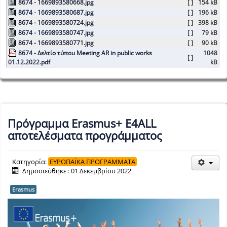
8674 - 1669893580668.jpg
[ ]
154 kB
8674 - 1669893580687.jpg
[ ]
196 kB
8674 - 1669893580724.jpg
[ ]
398 kB
8674 - 1669893580747.jpg
[ ]
79 kB
8674 - 1669893580771.jpg
[ ]
90 kB
8674 - Δελτίο τύπου Meeting AR in public works
1048
[ ]
01.12.2022.pdf
kB
Πρόγραμμα Erasmus+ E4ALL
αποτελέσματα προγράμματος
Κατηγορία:
ΕΥΡΩΠΑΪΚΑ ΠΡΟΓΡΑΜΜΑΤΑ
Δημοσιεύθηκε : 01 Δεκεμβρίου 2022
Erasmus