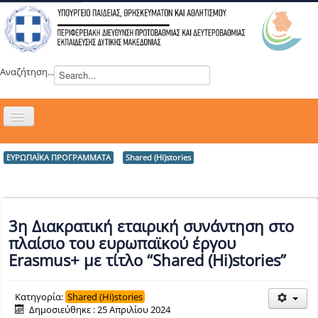
Αναζήτηση...
Εναλλαγή
πλοήγησης
H ΔΙΕΥΘΥΝΣΗ
ΕΥΡΩΠΑΪΚΑ ΠΡΟΓΡΑΜΜΑΤΑ
Shared (Hi)stories
ΝΕΑ
ΣΥΜΒΟΥΛΙΑ
ΕΥΡΩΠΑΪΚΑ ΠΡΟΓΡΑΜΜΑΤΑ
3η Διακρατική εταιρική συνάντηση στο
πλαίσιο του ευρωπαϊκού έργου
ΜΑΘΗΤΕΙΑ
Erasmus+ με τίτλο “Shared (Hi)stories”
ΔΡΑΣΕΙΣ
ΕΠΙΚΟΙΝΩΝΙΑ
Κατηγορία:
Shared (Hi)stories
Δημοσιεύθηκε : 25 Απριλίου 2024
ΕΞ ΑΠΟΣΤΑΣΕΩΣ ΕΚΠΑΙΔΕΥΣΗ