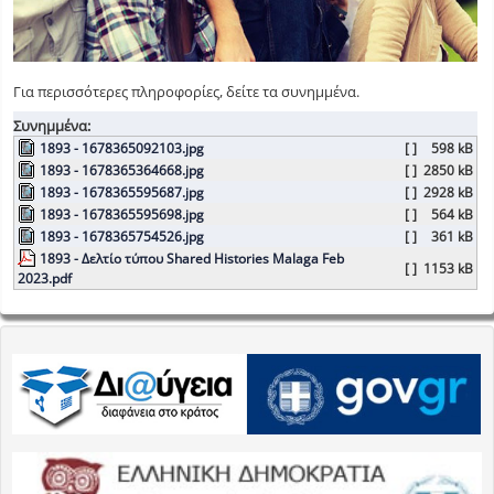
Για περισσότερες πληροφορίες, δείτε τα συνημμένα.
Συνημμένα:
1893 - 1678365092103.jpg
[ ]
598 kB
1893 - 1678365364668.jpg
[ ]
2850 kB
1893 - 1678365595687.jpg
[ ]
2928 kB
1893 - 1678365595698.jpg
[ ]
564 kB
1893 - 1678365754526.jpg
[ ]
361 kB
1893 - Δελτίο τύπου Shared Histories Malaga Feb
[ ]
1153 kB
2023.pdf