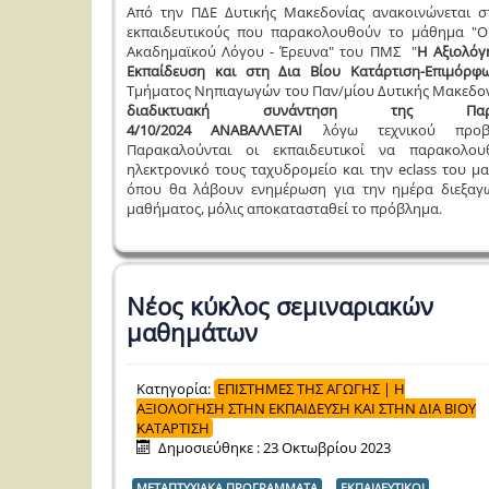
Από την ΠΔΕ Δυτικής Μακεδονίας ανακοινώνεται στ
εκπαιδευτικούς που παρακολουθούν το μάθημα "
Ακαδημαϊκού Λόγου - Έρευνα" του ΠΜΣ "
Η Αξιολόγ
Εκπαίδευση και στη Δια Βίου Κατάρτιση-Επιμόρφ
Τμήματος Νηπιαγωγών του Παν/μίου Δυτικής Μακεδον
διαδικτυακή συνάντηση
της Παρα
4/10/2024
ΑΝΑΒΑΛΛΕΤΑΙ
λόγω τεχνικού προβλ
Παρακαλούνται οι εκπαιδευτικοί να παρακολο
ηλεκτρονικό τους ταχυδρομείο και την eclass του μ
όπου θα λάβουν ενημέρωση για την ημέρα διεξαγ
μαθήματος, μόλις αποκατασταθεί το πρόβλημα.
Νέος κύκλος σεμιναριακών
μαθημάτων
Κατηγορία:
ΕΠΙΣΤΗΜΕΣ ΤΗΣ ΑΓΩΓΗΣ | Η
ΑΞΙΟΛΟΓΗΣΗ ΣΤΗΝ ΕΚΠΑΙΔΕΥΣΗ ΚΑΙ ΣΤΗΝ ΔΙΑ ΒΙΟΥ
ΚΑΤΑΡΤΙΣΗ
Δημοσιεύθηκε : 23 Οκτωβρίου 2023
ΜΕΤΑΠΤΥΧΙΑΚΑ ΠΡΟΓΡΑΜΜΑΤΑ
ΕΚΠΑΙΔΕΥΤΙΚΟΙ