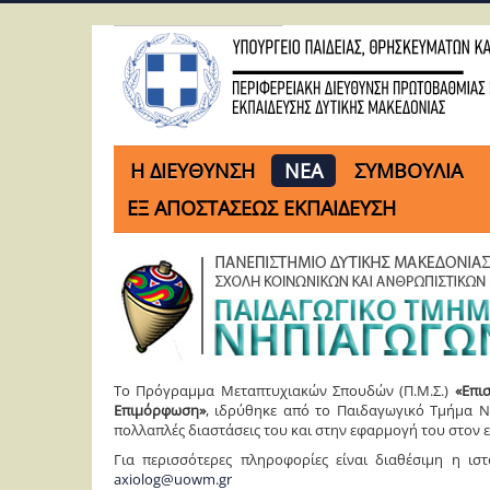
H ΔΙΕΥΘΥΝΣΗ
ΝΕΑ
ΣΥΜΒΟΥΛΙΑ
ΕΞ ΑΠΟΣΤΑΣΕΩΣ ΕΚΠΑΙΔΕΥΣΗ
Το Πρόγραμμα Μεταπτυχιακών Σπουδών (Π.Μ.Σ.)
«Επι
Επιμόρφωση»
, ιδρύθηκε από το Παιδαγωγικό Τμήμα Νη
πολλαπλές διαστάσεις του και στην εφαρμογή του στον εκ
Για περισσότερες πληροφορίες είναι διαθέσιμη η ισ
axiolog@uowm.gr