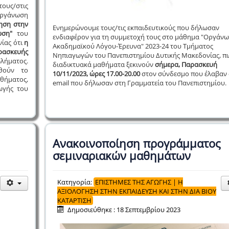
ους/στις
Οργάνωση
ηση στην
Ενημερώνουμε τους/τις εκπαιδευτικούς που δήλωσαν
ωση"
του
ενδιαφέρον για τη συμμετοχή τους στο μάθημα "Οργάν
ίας ότι
η
Ακαδημαϊκού Λόγου-Έρευνα" 2023-24 του Τμήματος
σκευής
Νηπιαγωγών του Πανεπιστημίου Δυτικής Μακεδονίας, π
ήματος.
διαδικτυακά μαθήματα ξεκινούν
σήμερα, Παρασκευή
υθούν το
10/11/2023, ώρες 17.00-20.00
στον σύνδεσμο που έλαβαν
αθήματος,
email που δήλωσαν στη Γραμματεία του Πανεπιστημίου.
ωγής του
Ανακοινοποίηση προγράμματος
σεμιναριακών μαθημάτων
Κατηγορία:
ΕΠΙΣΤΗΜΕΣ ΤΗΣ ΑΓΩΓΗΣ | Η
ΑΞΙΟΛΟΓΗΣΗ ΣΤΗΝ ΕΚΠΑΙΔΕΥΣΗ ΚΑΙ ΣΤΗΝ ΔΙΑ ΒΙΟΥ
ΚΑΤΑΡΤΙΣΗ
Δημοσιεύθηκε : 18 Σεπτεμβρίου 2023