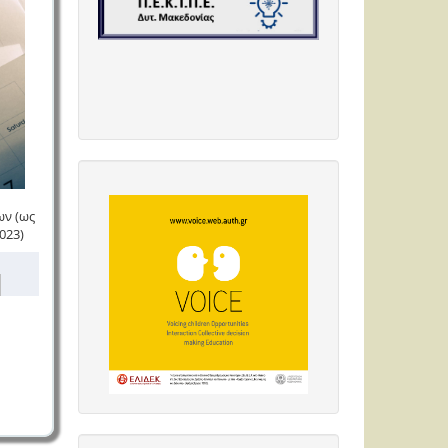
ν (ως
023)