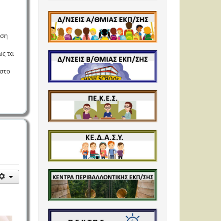
ωση
ως τα
 στο