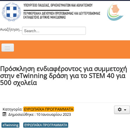
Αναζήτηση...
Εναλλαγή
πλοήγησης
H ΔΙΕΥΘΥΝΣΗ
Πρόσκληση ενδιαφέροντος για συμμετοχή
ΝΕΑ
στην eTwinning δράση για το STEM 40 για
ΣΥΜΒΟΥΛΙΑ
500 σχολεία
ΕΥΡΩΠΑΪΚΑ ΠΡΟΓΡΑΜΜΑΤΑ
ΜΑΘΗΤΕΙΑ
ΔΡΑΣΕΙΣ
Κατηγορία:
ΕΥΡΩΠΑΪΚΑ ΠΡΟΓΡΑΜΜΑΤΑ
Δημοσιεύθηκε : 10 Ιανουαρίου 2023
ΕΠΙΚΟΙΝΩΝΙΑ
eTwinning
ΕΥΡΩΠΑΪΚΑ ΠΡΟΓΡΑΜΜΑΤΑ
ΕΞ ΑΠΟΣΤΑΣΕΩΣ ΕΚΠΑΙΔΕΥΣΗ