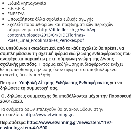
Ειδικά νηπιαγωγεία
Ε.Ε.Ε.Ε.Κ.
ΕΝΕΕΓΥΛ
Οποιαδήποτε άλλα σχολεία ειδικής αγωγής
Σχολεία παραμεθόριων και προβληματικών περιοχών,
σύμφωνα με το
http://dide.flo.sch.gr/web/wp-
content/uploads/2013/04/DIDEFlorinas-
Poies_Einai_Problimatikes_Perioxes.pdf
Οι υπεύθυνοι εκπαιδευτικοί από το κάθε σχολείο θα πρέπει να
συμπληρώσουν τη σχετική φόρμα εκδήλωσης ενδιαφέροντος που
αναφέρεται παρακάτω με τη σύμφωνη γνώμη της Δ/νσης
σχολικής μονάδας
. Η φόρμα εκδήλωσης ενδιαφέροντος ενέχει
θέση υπεύθυνης δήλωσης όσον αφορά στα υποβαλλόμενα
στοιχεία, ότι είναι αληθή.
Πατήστε
Υποβολή Αίτησης Εκδήλωσης Ενδιαφέροντος
για να
δηλώσετε τη συμμετοχή σας.
Οι δηλώσεις συμμετοχής θα υποβάλλονται μέχρι την Παρασκευή
20/01/2023.
Τα ονόματα όσων επιλεγούν θα ανακοινωθούν στην
ιστοσελίδα:
http://www.etwinning.gr
.
Περισσότερα
https://www.etwinning.gr/news/stem/1197-
etwinning-stem-4-0-500