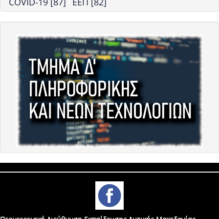
COVID-19 [87]
ΕΕΠ [82]