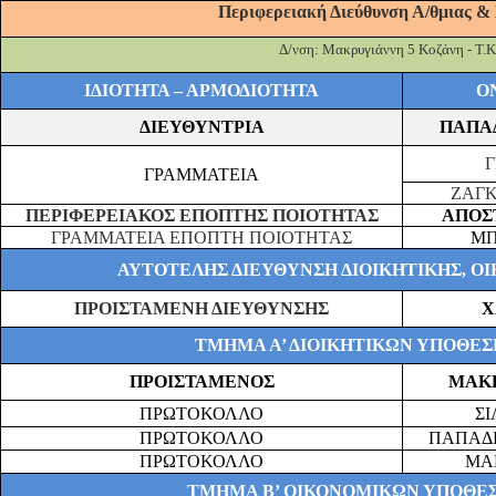
Περιφερειακή Διεύθυνση Α/
θμιας
& 
Δ/
νση
: Μακρυγιάννη 5 Κοζάνη - Τ.Κ
ΙΔΙΟΤΗΤΑ – ΑΡΜΟΔΙΟΤΗΤΑ
Ο
ΔΙΕΥΘΥΝΤΡΙΑ
ΠΑΠΑ
Γ
ΓΡΑΜΜΑΤΕΙΑ
ΖΑΓΚ
ΠΕΡΙΦΕΡΕΙΑΚΟΣ ΕΠΟΠΤΗΣ ΠΟΙΟΤΗΤΑΣ
ΑΠΟΣ
ΓΡΑΜΜΑΤΕΙΑ ΕΠΟΠΤΗ ΠΟΙΟΤΗΤΑΣ
ΜΠ
ΑΥΤΟΤΕΛΗΣ ΔΙΕΥΘΥΝΣΗ ΔΙΟΙΚΗΤΙΚΗΣ, Ο
ΠΡΟΙΣΤΑΜΕΝΗ ΔΙΕΥΘΥΝΣΗΣ
Χ
ΤΜΗΜΑ Α’ ΔΙΟΙΚΗΤΙΚΩΝ ΥΠΟΘΕ
ΠΡΟΙΣΤΑΜΕΝΟΣ
ΜΑΚΡ
ΠΡΩΤΟΚΟΛΛΟ
ΣΙ
ΠΡΩΤΟΚΟΛΛΟ
ΠΑΠΑΔ
ΠΡΩΤΟΚΟΛΛΟ
ΜΑ
ΤΜΗΜΑ Β’ ΟΙΚΟΝΟΜΙΚΩΝ ΥΠΟΘΕ