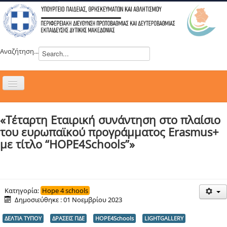
Αναζήτηση...
Εναλλαγή
πλοήγησης
H ΔΙΕΥΘΥΝΣΗ
«Τέταρτη Εταιρική συνάντηση στο πλαίσιο
ΝΕΑ
του ευρωπαϊκού προγράμματος Erasmus+
ΣΥΜΒΟΥΛΙΑ
με τίτλο “HOPE4Schools”»
ΕΥΡΩΠΑΪΚΑ ΠΡΟΓΡΑΜΜΑΤΑ
ΜΑΘΗΤΕΙΑ
ΔΡΑΣΕΙΣ
Κατηγορία:
Hope 4 schools
Δημοσιεύθηκε : 01 Νοεμβρίου 2023
ΕΠΙΚΟΙΝΩΝΙΑ
ΔΕΛΤΙΑ ΤΥΠΟΥ
ΔΡΑΣΕΙΣ ΠΔΕ
HOPE4Schools
LIGHTGALLERY
ΕΞ ΑΠΟΣΤΑΣΕΩΣ ΕΚΠΑΙΔΕΥΣΗ