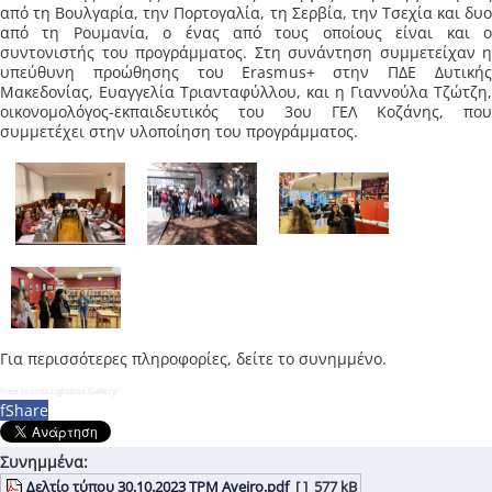
από τη Βουλγαρία, την Πορτογαλία, τη Σερβία, την Τσεχία και δυο
από τη Ρουμανία, ο ένας από τους οποίους είναι και ο
συντονιστής του προγράμματος. Στη συνάντηση συμμετείχαν η
υπεύθυνη προώθησης του Erasmus+ στην ΠΔΕ Δυτικής
Μακεδονίας, Ευαγγελία Τριανταφύλλου, και η Γιαννούλα Τζώτζη,
οικονομολόγος-εκπαιδευτικός του 3ου ΓΕΛ Κοζάνης, που
συμμετέχει στην υλοποίηση του προγράμματος.
Για περισσότερες πληροφορίες, δείτε το συνημμένο.
Free Joomla Lightbox Gallery
f
Share
Συνημμένα:
Δελτίο τύπου 30.10.2023 TPM Aveiro.pdf
[ ]
577 kB