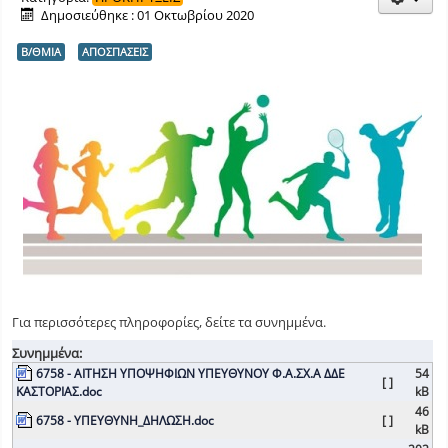
Δημοσιεύθηκε : 01 Οκτωβρίου 2020
Β/ΘΜΙΑ
ΑΠΟΣΠΑΣΕΙΣ
Για περισσότερες πληροφορίες, δείτε τα συνημμένα.
Συνημμένα:
6758 - ΑΙΤΗΣΗ ΥΠΟΨΗΦΙΩΝ ΥΠΕΥΘΥΝΟΥ Φ.Α.ΣΧ.Α ΔΔΕ
54
[ ]
ΚΑΣΤΟΡΙΑΣ.doc
kB
46
6758 - ΥΠΕΥΘΥΝΗ_ΔΗΛΩΣΗ.doc
[ ]
kB