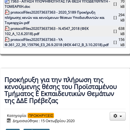
7363 - ΑΙΤΗΣΗ ΥΠΟΨΗΦΙΟΤΗΤΑΣ ΓΙΑ ΘΕΣΗ ΥΠΟΔΙΕΥΘΥΝΤΗ -
70
[ ]
ΤΟΜΕΑΡΧΗ.doc
kB
protocolFiles202073637363 - 2020_5189 Προκήρυξη
294
πλήρωσης κενών και κενούμενων θέσεων Υποδιευθυντών και
[ ]
kB
Τομεαρχών.pdf
protocolFiles202073637363 - Ν.4547_2018 (ΦΕΚ
638
[ ]
102_Α_12.6.2018).pdf
kB
protocolFiles202073637363 - ΥΑ
156
[ ]
Φ.361_22_39_159796_Ε3_26.9.2018 (ΦΕΚ 4412_Β_3.10.2018).pdf
kB
Προκήρυξη για την πλήρωση της
κενούμενης θέσης του Προϊσταμένου
Τμήματος Ε΄ Εκπαιδευτικών Θεμάτων
της ΔΔΕ Πρέβεζας
Κατηγορία:
ΠΡΟΚΗΡΥΞΕΙΣ
Δημοσιεύθηκε : 15 Οκτωβρίου 2020