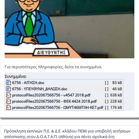
Για περισσότερες πληροφορίες, δείτε τα συνημμένα.
Συνημμένα:
6756 - ΑΙΤΗΣΗ.doc
[ ]
83 kB
6756 - ΥΠΕΥΘΥΝΗ_ΔΗΛΩΣΗ.doc
[ ]
46 kB
protocolFiles202067566756 - ν4547 2018.pdf
[ ]
638 kB
protocolFiles202067566756 - ΦΕΚ 4424 2018.pdf
[ ]
228 kB
protocolFiles202067566756 - ΩΜΥΤ46ΜΤΛΗ-ΚΕ7.pdf
[ ]
176 kB
Πρόσκληση εκπ/κών Π.E. & Δ.Ε. κλάδου ΠΕ86 για υποβολή αιτήσεων
απόσπασης στον Δ.Ο.Α.Τ.Α.Π. (Αθήνα) για πέντε σχολικά έτη