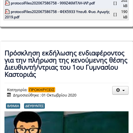
202
protocolFiles202067586758 - 999Ζ46ΜΤΛΗ-ΙΛΡ.pdf
[ ]
kB
protocolFiles202067586758 - ΦΕΚ5933 Υπευθ. Φυσ. Αγωγής
190
[ ]
2019.pdf
kB
Πρόσκληση εκδήλωσης ενδιαφέροντος
για την πλήρωση της κενούμενης θέσης
Διευθυντή/ντριας του 1ου Γυμνασίου
Καστοριάς
Κατηγορία:
ΠΡΟΚΗΡΥΞΕΙΣ
Δημοσιεύθηκε : 01 Οκτωβρίου 2020
Β/ΘΜΙΑ
ΔΙΕΥΘΥΝΤΕΣ