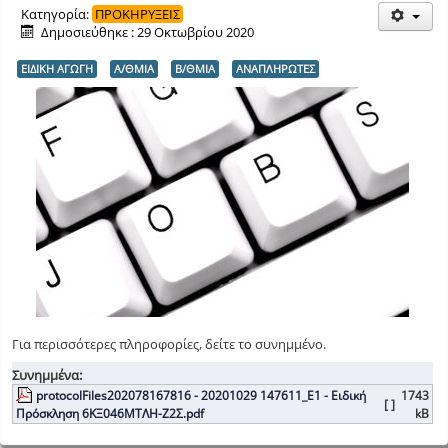
Κατηγορία:
ΠΡΟΚΗΡΥΞΕΙΣ
Δημοσιεύθηκε : 29 Οκτωβρίου 2020
ΕΙΔΙΚΗ ΑΓΩΓΗ
Α/ΘΜΙΑ
Β/ΘΜΙΑ
ΑΝΑΠΛΗΡΩΤΕΣ
Για περισσότερες πληροφορίες, δείτε το συνημμένο.
Συνημμένα:
protocolFiles202078167816 - 20201029 147611_Ε1 - Ειδική
1743
[ ]
Πρόσκληση 6ΚΞ046ΜΤΛΗ-Ζ2Σ.pdf
kB