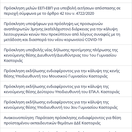
Πρόσκληση μελών ΕΕΠ-ΕΒΠ για υποβολή αιτήσεων απόσπασης σε
περιοχή σύμφωνα με το άρθρο 42 του ν. 4722/2020
Πρόσκληση υποψήφιων για πρόσληψη ως προσωρινών
αναπληρωτών 3μηνης (κατ΄ελάχιστον) διάρκειας για την κάλυψη
λειτουργικών κενών που προκύπτουν από λόγους συναφείς με τη
μετάδοση και διασπορά του νέου κορωνοϊού COVID-19
Πρόσκληση υποβολής νέας δήλωσης προτίμησης πλήρωσης της
κενούμενης θέσης Διευθυντή/Διευθύντριας του 1ου Γυμνασίου
Καστοριάς
Πρόσκληση εκδήλωσης ενδιαφέροντος για την κάλυψη της κενής
θέσης Υποδιευθυντή του Μουσικού Γυμνασίου Καστοριάς
Πρόσκληση εκδήλωσης ενδιαφέροντος για την κάλυψη της
κενούμενης θέσης Δεύτερου Υποδιευθυντή του ΕΠΑ.Λ. Καστοριάς
Πρόσκληση εκδήλωσης ενδιαφέροντος για την κάλυψη της
κενούμενης θέσης Υποδιευθυντή του 3ου Γυμνασίου Καστοριάς
Ανακοινοποίηση: Παράταση πρόσκλησης ενδιαφέροντος για θέση
προϊσταμένου εκπαιδευτικών θεμάτων ΔΔΕ Καστοριάς