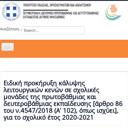
Αναζήτηση...
Εναλλαγή
πλοήγησης
H ΔΙΕΥΘΥΝΣΗ
ΝΕΑ
ΣΥΜΒΟΥΛΙΑ
Ειδική προκήρυξη κάλυψης
ΕΥΡΩΠΑΪΚΑ ΠΡΟΓΡΑΜΜΑΤΑ
λειτουργικών κενών σε σχολικές
μονάδες της πρωτοβάθμιας και
ΜΑΘΗΤΕΙΑ
δευτεροβάθμιας εκπαίδευσης [άρθρο 86
ΔΡΑΣΕΙΣ
του ν.4547/2018 (Α’ 102), όπως ισχύει],
για το σχολικό έτος 2020-2021
ΕΠΙΚΟΙΝΩΝΙΑ
ΕΞ ΑΠΟΣΤΑΣΕΩΣ ΕΚΠΑΙΔΕΥΣΗ