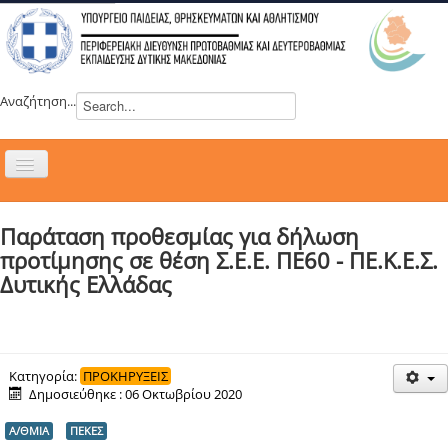
Αναζήτηση...
Εναλλαγή
πλοήγησης
H ΔΙΕΥΘΥΝΣΗ
Παράταση προθεσμίας για δήλωση
ΝΕΑ
προτίμησης σε θέση Σ.Ε.Ε. ΠΕ60 - ΠΕ.Κ.Ε.Σ.
ΣΥΜΒΟΥΛΙΑ
Δυτικής Ελλάδας
ΕΥΡΩΠΑΪΚΑ ΠΡΟΓΡΑΜΜΑΤΑ
ΜΑΘΗΤΕΙΑ
ΔΡΑΣΕΙΣ
Κατηγορία:
ΠΡΟΚΗΡΥΞΕΙΣ
Δημοσιεύθηκε : 06 Οκτωβρίου 2020
ΕΠΙΚΟΙΝΩΝΙΑ
Α/ΘΜΙΑ
ΠΕΚΕΣ
ΕΞ ΑΠΟΣΤΑΣΕΩΣ ΕΚΠΑΙΔΕΥΣΗ