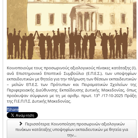
Kοινοποιούμε τους προσωρινούς αξιολογικούς πίνακες κατάταξης (Ι),
ανά Επιστημονικό Εποπτικό Συμβούλιο (Ε.Π.Ε.Σ.), των υποψηφίων
εκπαιδευτικών με θητεία για την πλήρωση των θέσεων εκπαιδευτικών
– μελών ΕΠ.Ε.Σ. των Πρότυπων και Πειραματικών Σχολείων της
Περιφερειακής Διεύθυνσης Εκπαίδευσης Δυτικής Μακεδονίας, όπως
η
προέκυψαν σύμφωνα με τη με αριθμ. πρωτ. 13
/17-10-2025 Πράξη
της Π.Ε.Π.Π.Σ. Δυτικής Μακεδονίας.
f
Share
Περισσότερα: Κοινοποίηση προσωρινών αξιολογικών
πινάκων κατάταξης υποψηφίων εκπαιδευτικών με θητεία για
την...