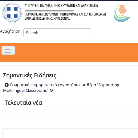
Αναζήτηση...
Εναλλαγή
πλοήγησης
H ΔΙΕΥΘΥΝΣΗ
ΝΕΑ
Σημαντικές Ειδήσεις
ΣΥΜΒΟΥΛΙΑ
Βιωματικό επιμορφωτικό εργαστήριο, με θέμα “Supporting
Multilingual Classrooms”
ΕΥΡΩΠΑΪΚΑ ΠΡΟΓΡΑΜΜΑΤΑ
Τελευταία νέα
ΜΑΘΗΤΕΙΑ
ΔΡΑΣΕΙΣ
ΕΠΙΚΟΙΝΩΝΙΑ
ΕΞ ΑΠΟΣΤΑΣΕΩΣ ΕΚΠΑΙΔΕΥΣΗ