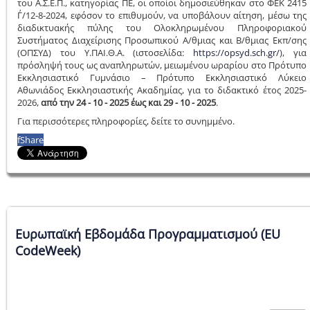
του Α.Σ.Ε.Π., κατηγορίας ΠΕ, οι οποίοι δημοσιεύθηκαν στο ΦΕΚ 2415
Γ΄/12-8-2024, εφόσον το επιθυμούν, να υποβάλουν αίτηση, μέσω της
διαδικτυακής πύλης του Ολοκληρωμένου Πληροφοριακού
Συστήματος Διαχείρισης Προσωπικού Α/θμιας και Β/θμιας Εκπ/σης
(ΟΠΣΥΔ) του Υ.ΠΑΙ.Θ.Α. (ιστοσελίδα:
https://opsyd.sch.gr/
), για
πρόσληψή τους ως αναπληρωτών, μειωμένου ωραρίου στο Πρότυπο
Εκκλησιαστικό Γυμνάσιο – Πρότυπο Εκκλησιαστικό Λύκειο
Αθωνιάδος Εκκλησιαστικής Ακαδημίας, για το διδακτικό έτος 2025-
2026,
από την 24 - 10 - 2025 έως και 29 - 10 - 2025
.
Για περισσότερες πληροφορίες, δείτε το συνημμένο.
f
Share
Ευρωπαϊκή Εβδομάδα Προγραμματισμού (EU
CodeWeek)