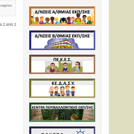
ουαρίου
α 2 από 2