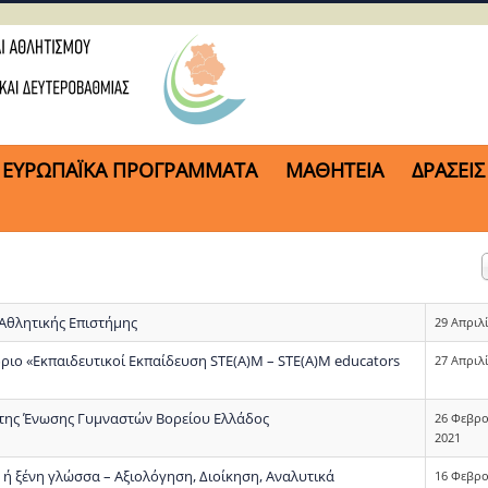
ΕΥΡΩΠΑΪΚΑ ΠΡΟΓΡΑΜΜΑΤΑ
ΜΑΘΗΤΕΙΑ
ΔΡΑΣΕΙΣ
 Αθλητικής Επιστήμης
29 Απριλ
ιο «Εκπαιδευτικοί Εκπαίδευση STE(A)M – STE(A)M educators
27 Απριλ
 της Ένωσης Γυμναστών Βορείου Ελλάδος
26 Φεβρ
2021
 ή ξένη γλώσσα – Αξιολόγηση, Διοίκηση, Αναλυτικά
16 Φεβρ