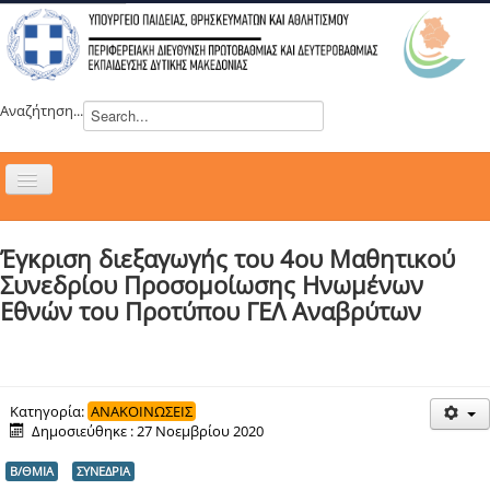
Αναζήτηση...
Εναλλαγή
πλοήγησης
H ΔΙΕΥΘΥΝΣΗ
Έγκριση διεξαγωγής του 4ου Μαθητικού
ΝΕΑ
Συνεδρίου Προσομοίωσης Ηνωμένων
ΣΥΜΒΟΥΛΙΑ
Εθνών του Προτύπου ΓΕΛ Αναβρύτων
ΕΥΡΩΠΑΪΚΑ ΠΡΟΓΡΑΜΜΑΤΑ
ΜΑΘΗΤΕΙΑ
ΔΡΑΣΕΙΣ
Κατηγορία:
ΑΝΑΚΟΙΝΩΣΕΙΣ
Δημοσιεύθηκε : 27 Νοεμβρίου 2020
ΕΠΙΚΟΙΝΩΝΙΑ
Β/ΘΜΙΑ
ΣΥΝΕΔΡΙΑ
ΕΞ ΑΠΟΣΤΑΣΕΩΣ ΕΚΠΑΙΔΕΥΣΗ