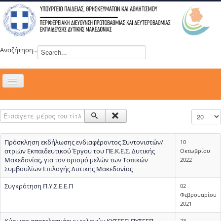
Αναζήτηση...
Εναλλαγή
πλοήγησης
H ΔΙΕΥΘΥΝΣΗ
Εισάγετε μέρος του τίτλου.
Εμφάνιση
ΝΕΑ
ΣΥΜΒΟΥΛΙΑ
Πρόσκληση εκδήλωσης ενδιαφέροντος Συντονιστών/
10
ΕΥΡΩΠΑΪΚΑ ΠΡΟΓΡΑΜΜΑΤΑ
στριών Εκπαιδευτικού Έργου του ΠΕ.Κ.Ε.Σ. Δυτικής
Οκτωβρίου
Μακεδονίας, για τον ορισμό μελών των Τοπικών
2022
ΜΑΘΗΤΕΙΑ
Συμβουλίων Επιλογής Δυτικής Μακεδονίας
ΔΡΑΣΕΙΣ
Συγκρότηση Π.Υ.Σ.Ε.Ε.Π
02
Φεβρουαρίου
ΕΠΙΚΟΙΝΩΝΙΑ
2021
ΕΞ ΑΠΟΣΤΑΣΕΩΣ ΕΚΠΑΙΔΕΥΣΗ
Κύρωση αποτελεσμάτων εκλογών ΚΥΣΕΕΠ-ΠΥΣΕΕΠ
23