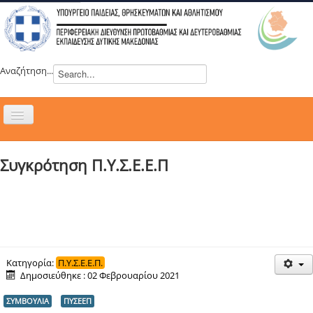
Αναζήτηση...
Εναλλαγή
πλοήγησης
H ΔΙΕΥΘΥΝΣΗ
Συγκρότηση Π.Υ.Σ.Ε.Ε.Π
ΝΕΑ
ΣΥΜΒΟΥΛΙΑ
ΕΥΡΩΠΑΪΚΑ ΠΡΟΓΡΑΜΜΑΤΑ
ΜΑΘΗΤΕΙΑ
ΔΡΑΣΕΙΣ
Κατηγορία:
Π.Υ.Σ.Ε.Ε.Π.
Δημοσιεύθηκε : 02 Φεβρουαρίου 2021
ΕΠΙΚΟΙΝΩΝΙΑ
ΣΥΜΒΟΥΛΙΑ
ΠΥΣΕΕΠ
ΕΞ ΑΠΟΣΤΑΣΕΩΣ ΕΚΠΑΙΔΕΥΣΗ