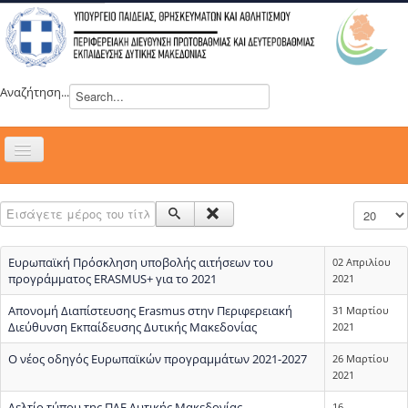
Αναζήτηση...
Εναλλαγή
πλοήγησης
H ΔΙΕΥΘΥΝΣΗ
Εισάγετε μέρος του τίτλου.
Εμφάνιση
ΝΕΑ
ΣΥΜΒΟΥΛΙΑ
Ευρωπαϊκή Πρόσκληση υποβολής αιτήσεων του
02 Απριλίου
ΕΥΡΩΠΑΪΚΑ ΠΡΟΓΡΑΜΜΑΤΑ
προγράμματος ERASMUS+ για το 2021
2021
ΜΑΘΗΤΕΙΑ
Απονομή Διαπίστευσης Erasmus στην Περιφερειακή
31 Μαρτίου
Διεύθυνση Εκπαίδευσης Δυτικής Μακεδονίας
2021
ΔΡΑΣΕΙΣ
Ο νέος οδηγός Ευρωπαϊκών προγραμμάτων 2021-2027
26 Μαρτίου
ΕΠΙΚΟΙΝΩΝΙΑ
2021
ΕΞ ΑΠΟΣΤΑΣΕΩΣ ΕΚΠΑΙΔΕΥΣΗ
Δελτίο τύπου της ΠΔΕ Δυτικής Μακεδονίας
16