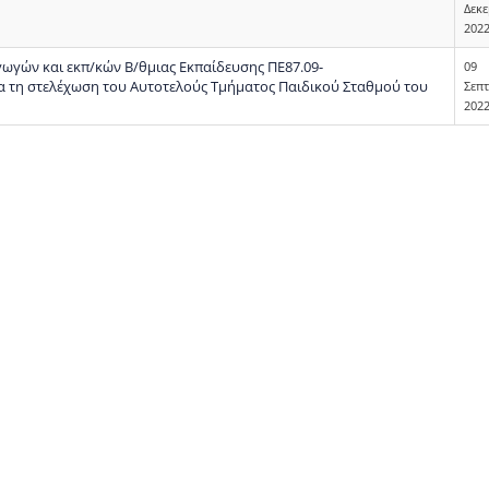
Δεκ
202
ωγών και εκπ/κών Β/θμιας Εκπαίδευσης ΠΕ87.09-
09
 τη στελέχωση του Αυτοτελούς Τμήματος Παιδικού Σταθμού του
Σεπ
202