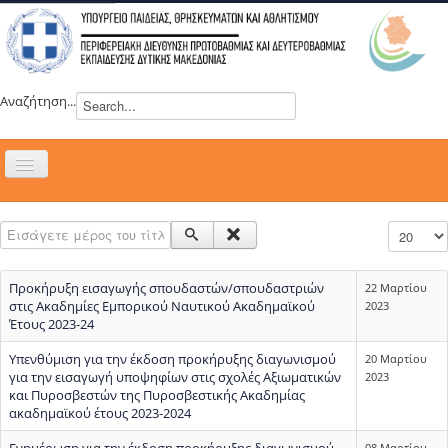
Αναζήτηση...
Εναλλαγή
πλοήγησης
H ΔΙΕΥΘΥΝΣΗ
Εισάγετε μέρος του τίτλου.
Εμφάνιση
ΝΕΑ
ΣΥΜΒΟΥΛΙΑ
Προκήρυξη εισαγωγής σπουδαστών/σπουδαστριών
22 Μαρτίου
ΕΥΡΩΠΑΪΚΑ ΠΡΟΓΡΑΜΜΑΤΑ
στις Ακαδημίες Εμπορικού Ναυτικού Ακαδημαϊκού
2023
Έτους 2023-24
ΜΑΘΗΤΕΙΑ
Υπενθύμιση για την έκδοση προκήρυξης διαγωνισμού
20 Μαρτίου
ΔΡΑΣΕΙΣ
για την εισαγωγή υποψηφίων στις σχολές Αξιωματικών
2023
και Πυροσβεστών της Πυροσβεστικής Ακαδημίας
ΕΠΙΚΟΙΝΩΝΙΑ
ακαδημαϊκού έτους 2023-2024
ΕΞ ΑΠΟΣΤΑΣΕΩΣ ΕΚΠΑΙΔΕΥΣΗ
Ενημέρωση για την έκδοση προκήρυξης διαγωνισμού
08 Μαρτίου