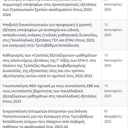
συμμετοχή υποψηφίων στις προκαταρκτικές εξετάσεις
Ιανουαρίου
των Στρατιωτικών Σχολών ακαδημαϊκού έτους 2023-
2023
2024
Υποβολή δικαιολογητικών για προφορική ή γραπτή
12
εξέταση υποψηφίων με αναπηρία και ειδικές
Ιανουαρίου
εκπαιδευτικές ανάγκες ή ειδικές μαθησιακές δυσκολίες,
2023
στις Πανελλαδικές Εξετάσεις ΓΕΛ και ΕΠΑΛ έτους 2023,
για εισαγωγή στην Τριτοβάθμια Εκπαίδευση
Καθορισμός των «Γραπτώς Εξεταζόμενων» μαθημάτων
12
στις απολυτήριες εξετάσεις της Γ’ τάξης των ΕΠΑ.Λ. στο
Ιανουαρίου
πλαίσιο της Τράπεζας Θεμάτων Διαβαθμισμένης
2023
Δυσκολίας, της εξεταστέας ύλης και του τρόπου
αξιολόγησης αυτών κατά το σχολικό έτος 2022-2023
Γνωστοποίηση ΦΕΚ σχετικά με τους συντελεστές ΕΒΕ και
12
τους συντελεστές βαρύτητας των πανελλαδικά
Ιανουαρίου
εξεταζόμενων μαθημάτων στις πανελλαδικές εξετάσεις
2023
έτους 2023
Ενεργοποίηση Επταμελών Επιτροπών για έκδοση
01
Πιστοποιητικού για την Εισαγωγή στην Τριτοβάθμια
Δεκεμβρίου
Εκπαίδευση ατόμων που πάσχουν από σοβαρές
2022
παθήσεις το ακαδημαϊκό έτος 2023-24