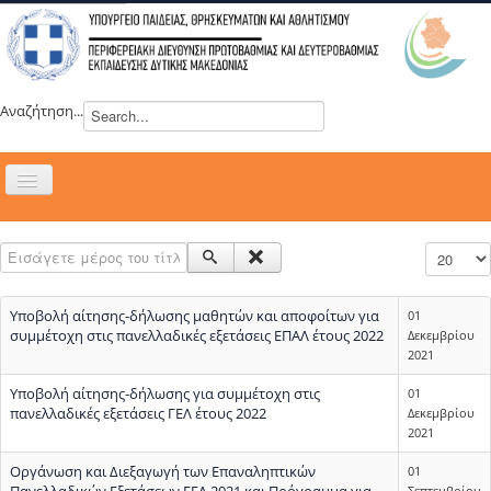
Αναζήτηση...
Εναλλαγή
πλοήγησης
H ΔΙΕΥΘΥΝΣΗ
Εισάγετε μέρος του τίτλου.
Εμφάνιση
ΝΕΑ
ΣΥΜΒΟΥΛΙΑ
Υποβολή αίτησης-δήλωσης μαθητών και αποφοίτων για
01
ΕΥΡΩΠΑΪΚΑ ΠΡΟΓΡΑΜΜΑΤΑ
συμμέτοχη στις πανελλαδικές εξετάσεις ΕΠΑΛ έτους 2022
Δεκεμβρίου
2021
ΜΑΘΗΤΕΙΑ
Υποβολή αίτησης-δήλωσης για συμμέτοχη στις
01
ΔΡΑΣΕΙΣ
πανελλαδικές εξετάσεις ΓΕΛ έτους 2022
Δεκεμβρίου
2021
ΕΠΙΚΟΙΝΩΝΙΑ
Οργάνωση και Διεξαγωγή των Επαναληπτικών
01
ΕΞ ΑΠΟΣΤΑΣΕΩΣ ΕΚΠΑΙΔΕΥΣΗ
Πανελλαδικών Εξετάσεων ΓΕΛ 2021 και Πρόγραμμα για
Σεπτεμβρίου