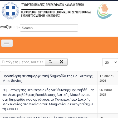
Αναζήτηση...
Εναλλαγή
πλοήγησης
H ΔΙΕΥΘΥΝΣΗ
Εισάγετε μέρος του τίτλου.
Εμφάνιση
ΝΕΑ
ΣΥΜΒΟΥΛΙΑ
Πρόσκληση σε επιμορφωτική διημερίδα της ΠΔΕ Δυτικής
17 Ιουνίου
ΕΥΡΩΠΑΪΚΑ ΠΡΟΓΡΑΜΜΑΤΑ
Μακεδονίας
2026
ΜΑΘΗΤΕΙΑ
Συμμετοχή της Περιφερειακής Διεύθυνσης Πρωτοβάθμιας
06 Μαϊος
και Δευτεροβάθμιας Εκπαίδευσης Δυτικής Μακεδονίας,
2025
ΔΡΑΣΕΙΣ
στη διημερίδα που οργάνωσε το Πανεπιστήμιο Δυτικής
Μακεδονίας στο πλαίσιο του Μνημονίου Συνεργασίας με
ΕΠΙΚΟΙΝΩΝΙΑ
τη UNICEF
ΕΞ ΑΠΟΣΤΑΣΕΩΣ ΕΚΠΑΙΔΕΥΣΗ
13η Διημερίδα-Τεχνολογίες Αιχμής στην Εκπαιδευτική
28