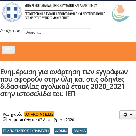
Αναζήτηση...
Εναλλαγή
πλοήγησης
H ΔΙΕΥΘΥΝΣΗ
Ενημέρωση για ανάρτηση των εγγράφων
ΝΕΑ
που αφορούν στην ύλη και στις οδηγίες
ΣΥΜΒΟΥΛΙΑ
διδασκαλίας σχολικού έτους 2020_2021
στην ιστοσελίδα του ΙΕΠ
ΕΥΡΩΠΑΪΚΑ ΠΡΟΓΡΑΜΜΑΤΑ
ΜΑΘΗΤΕΙΑ
ΔΡΑΣΕΙΣ
Κατηγορία:
ΑΝΑΚΟΙΝΩΣΕΙΣ
Δημοσιεύθηκε : 03 Δεκεμβρίου 2020
ΕΠΙΚΟΙΝΩΝΙΑ
ΕΞ ΑΠΟΣΤΑΣΕΩΣ ΕΚΠΑΙΔΕΥΣΗ
Α/ΘΜΙΑ
Β/ΘΜΙΑ
ΕΞ ΑΠΟΣΤΑΣΕΩΣ ΕΚΠΑΙΔΕΥΣΗ