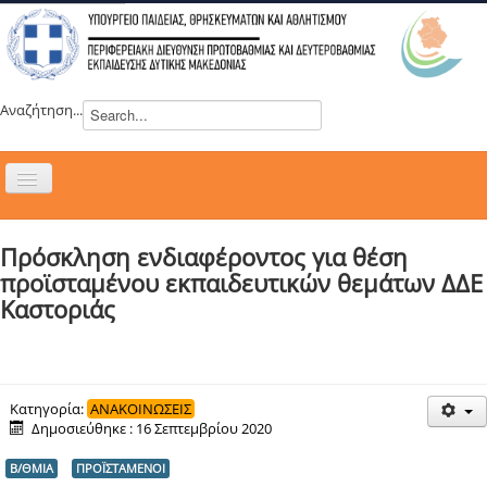
Αναζήτηση...
Εναλλαγή
πλοήγησης
H ΔΙΕΥΘΥΝΣΗ
Πρόσκληση ενδιαφέροντος για θέση
ΝΕΑ
προϊσταμένου εκπαιδευτικών θεμάτων ΔΔΕ
ΣΥΜΒΟΥΛΙΑ
Καστοριάς
ΕΥΡΩΠΑΪΚΑ ΠΡΟΓΡΑΜΜΑΤΑ
ΜΑΘΗΤΕΙΑ
ΔΡΑΣΕΙΣ
Κατηγορία:
ΑΝΑΚΟΙΝΩΣΕΙΣ
Δημοσιεύθηκε : 16 Σεπτεμβρίου 2020
ΕΠΙΚΟΙΝΩΝΙΑ
Β/ΘΜΙΑ
ΠΡΟΪΣΤΑΜΕΝΟΙ
ΕΞ ΑΠΟΣΤΑΣΕΩΣ ΕΚΠΑΙΔΕΥΣΗ