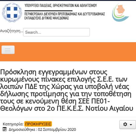
Αναζήτηση...
Εναλλαγή
πλοήγησης
H ΔΙΕΥΘΥΝΣΗ
Πρόσκληση εγγεγραμμένων στους
ΝΕΑ
κυρωμένους πίνακες επιλογής Σ.Ε.Ε. των
ΣΥΜΒΟΥΛΙΑ
λοιπών ΠΔΕ της Χώρας για υποβολή νέας
δήλωσης προτίμησης για την τοποθέτηση
ΕΥΡΩΠΑΪΚΑ ΠΡΟΓΡΑΜΜΑΤΑ
τους σε κενούμενη θέση ΣΕΕ ΠΕ01-
ΜΑΘΗΤΕΙΑ
Θεολόγων στο 2ο ΠΕ.Κ.Ε.Σ. Νοτίου Αιγαίου
ΔΡΑΣΕΙΣ
ΕΠΙΚΟΙΝΩΝΙΑ
Κατηγορία:
ΠΡΟΚΗΡΥΞΕΙΣ
Δημοσιεύθηκε : 02 Σεπτεμβρίου 2020
ΕΞ ΑΠΟΣΤΑΣΕΩΣ ΕΚΠΑΙΔΕΥΣΗ