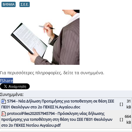
Β/ΘΜΙΑ
Σ.Ε.Ε.
Για περισσότερες πληροφορίες, δείτε τα συνημμένα.
f
Share
Συνημμένα:
5794 - Νέα Δήλωση Προτιμήσης για τοποθετηση σε θέση ΣΕΕ
31
[ ]
ΠΕ01 Θεολόγων στο 2ο ΠΕΚΕΣ Ν.Αιγαίου.doc
kB
protocolFiles202057945794 - Πρόσκληση νέας δήλωσης
664
προτίμησης για τοποθέτηση στη θέση του ΣΕΕ ΠΕ01 Θεολόγων
[ ]
kB
στο 2ο ΠΕΚΕΣ Νοτίου Αιγαίου.pdf