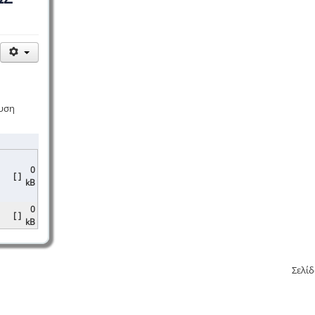
ευση
0
[ ]
kB
0
[ ]
kB
Σελίδ