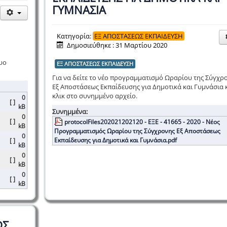
ΓΥΜΝΑΣΙΑ
Κατηγορία:
ΕΞ ΑΠΟΣΤΑΣΕΩΣ ΕΚΠΑΙΔΕΥΣΗ
Δημοσιεύθηκε : 31 Μαρτίου 2020
υο
ΕΞ ΑΠΟΣΤΑΣΕΩΣ ΕΚΠΑΙΔΕΥΣΗ
Για να δείτε το νέο προγραμματισμό Ωραρίου της Σύγχρ
Εξ Αποστάσεως Εκπαίδευσης για Δημοτικά και Γυμνάσια 
κλικ στο συνημμένο αρχείο.
0
[ ]
kB
Συνημμένα:
0
[ ]
protocolFiles202021202120 - ΕΞΕ - 41665 - 2020 - Νέος
kB
Προγραμματισμός Ωραρίου της Σύγχρονης Εξ Αποστάσεως
0
Εκπαίδευσης για Δημοτικά και Γυμνάσια.pdf
[ ]
kB
0
[ ]
kB
0
[ ]
kB
ΩΣ