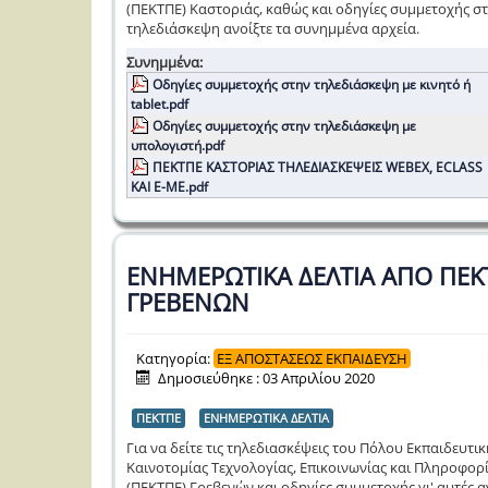
(ΠΕΚΤΠΕ) Καστοριάς, καθώς και οδηγίες συμμετοχής σ
τηλεδιάσκεψη ανοίξτε τα συνημμένα αρχεία.
Συνημμένα:
Οδηγίες συμμετοχής στην τηλεδιάσκεψη με κινητό ή
tablet.pdf
Οδηγίες συμμετοχής στην τηλεδιάσκεψη με
υπολογιστή.pdf
ΠΕΚΤΠΕ ΚΑΣΤΟΡΙΑΣ ΤΗΛΕΔΙΑΣΚΕΨΕΙΣ WEBEX, ECLASS
ΚΑΙ Ε-ΜΕ.pdf
ΕΝΗΜΕΡΩΤΙΚΑ ΔΕΛΤΙΑ ΑΠΟ ΠΕΚ
ΓΡΕΒΕΝΩΝ
Κατηγορία:
ΕΞ ΑΠΟΣΤΑΣΕΩΣ ΕΚΠΑΙΔΕΥΣΗ
Δημοσιεύθηκε : 03 Απριλίου 2020
ΠΕΚΤΠΕ
ΕΝΗΜΕΡΩΤΙΚΑ ΔΕΛΤΙΑ
Για να δείτε τις τηλεδιασκέψεις του Πόλου Εκπαιδευτικ
Καινοτομίας Τεχνολογίας, Επικοινωνίας και Πληροφορ
(ΠΕΚΤΠΕ) Γρεβενών και οδηγίες συμμετοχής γι' αυτές α