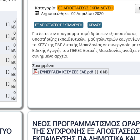
Κατηγορία:
ΕΞ ΑΠΟΣΤΑΣΕΩΣ ΕΚΠΑΙΔΕΥΣΗ
Δημοσιεύθηκε : 02 Απριλίου 2020
0
[ ]
ΕΞ ΑΠΟΣΤΑΣΕΩΣ ΕΚΠΑΙΔΕΥΣΗ
ΚΕΔΑΣΥ
kB
0
Για δείτε τον προγραμματισμό δράσεων εξ αποστάσεως
[ ]
kB
υποστήριξης εκπαιδευτικών, μαθητών/τριών και γονέων
τα ΚΕΣΥ της ΠΔΕ Δυτικής Μακεδονίας σε συνεργασία με τ
0
[ ]
Ειδικής Αγωγής του ΠΕΚΕΣ Δυτικής Μακεδονίας ανοίξτε τ
kB
συνημμένο αρχείο.
0
[ ]
kB
Συνημμένα:
0
[ ]
ΣΥΝΕΡΓΑΣΙΑ ΚΕΣΥ ΣΕΕ ΕΑΕ.pdf
[ ]
0 kB
kB
0
[ ]
kB
0
[ ]
kB
ΝΕΟΣ ΠΡΟΓΡΑΜΜΑΤΙΣΜΟΣ ΩΡΑΡ
ΤΥΟ
ΤΗΣ ΣΥΓΧΡΟΝΗΣ ΕΞ ΑΠΟΣΤΑΣΕΩΣ
ΕΚΠΑΙΔΕΥΣΗΣ ΓΙΑ ΔΗΜΟΤΙΚΑ ΚΑΙ