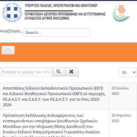
Αναζήτηση...
Εναλλαγή
πλοήγησης
H ΔΙΕΥΘΥΝΣΗ
Εισάγετε μέρος του τίτλου.
Εμφάνιση
ΝΕΑ
ΣΥΜΒΟΥΛΙΑ
Αποσπάσεις Ειδικού Εκπαιδευτικού Προσωπικού (ΕΕΠ)
25 Ιουλίου
ΕΥΡΩΠΑΪΚΑ ΠΡΟΓΡΑΜΜΑΤΑ
και Ειδικού Βοηθητικού Προσωπικού (ΕΒΠ) σε περιοχές,
2023
ΚΕ.Δ.Α.Σ.Υ. και Σ.Δ.Ε.Υ. των ΚΕ.Δ.Α.Σ.Υ. για το έτος 2023-
ΜΑΘΗΤΕΙΑ
2024
ΔΡΑΣΕΙΣ
Πρόσκληση Εκδήλωσης Ενδιαφέροντος των
20 Απριλίου
εναπομεινάντων υποψήφιων Διευθυντών Σχολικών
2023
ΕΠΙΚΟΙΝΩΝΙΑ
Μονάδων για την πλήρωση θέσης Διευθυντή του
Ενιαίου Ειδικού Επαγγελματικού Γυμνασίου-Λυκείου
ΕΞ ΑΠΟΣΤΑΣΕΩΣ ΕΚΠΑΙΔΕΥΣΗ