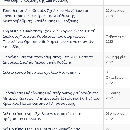
Άνω Κώμης Κοζάνης της ΔΔΕ Κοζάνης
Τοποθέτηση Διευθυντών Σχολικών Μονάδων και
20 Απριλίου
Εργαστηριακών Κέντρων της Διεύθυνσης
2023
Δευτεροβάθμιας Εκπαίδευσης Π.Ε. Κοζάνης
15η Διεθνή Συνάντηση Σχολικών Χορωδιών του 41ού
10
Διεθνούς Φεστιβάλ Καρδίτσας που διοργανώνει η
Φεβρουαρίου
Πανελλήνια Ομοσπονδία Χορωδιών και Διευθυντών
2023
Χορωδίας
Ολοκλήρωση του προγράμματος ERASMUS+ από το
22 Νοεμβρίου
Δημοτικό Σχολείο Λευκοπηγής Κοζάνης
2022
Δελτίο τύπου δημοτικό σχολείο Λευκοπηγής
05
Οκτωβρίου
2022
Πρόσκληση Εκδήλωσης Ενδιαφέροντος για Ένταξη στο
13 Μαϊος
Μητρώο Κέντρων Ηλεκτρονικών Εξετάσεων (Κ.Η.Ε.) του
2022
Κρατικού Πιστοποιητικού Πληροφορικής
Δελτίο τύπου Δημ. Σχολείο Λευκοπηγής για το
08 Απριλίου
πρόγραμμα ERASMUS+
2022
Δελτίο τύπου της Π.Δ.Ε. Δυτικής Μακεδονίας
22