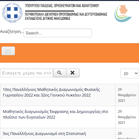
Αναζήτηση...
Εναλλαγή
πλοήγησης
H ΔΙΕΥΘΥΝΣΗ
Εισάγετε μέρος του τίτλου.
Εμφάνιση
ΝΕΑ
ΣΥΜΒΟΥΛΙΑ
10ος Πανελλήνιος Μαθητικός Διαγωνισμός Φυσικής
29
ΕΥΡΩΠΑΪΚΑ ΠΡΟΓΡΑΜΜΑΤΑ
Γυμνασίου 2022 και 32ος Γενικού Λυκείου 2022
Νοεμβρίου
2021
ΜΑΘΗΤΕΙΑ
Μαθητικός διαγωνισμός Έκφρασης και Δημιουργίας στο
29
ΔΡΑΣΕΙΣ
πλαίσιο των Ευγενείων 2022
Νοεμβρίου
2021
ΕΠΙΚΟΙΝΩΝΙΑ
5ος Πανελλήνιος Διαγωνισμό στη Στατιστική
29
ΕΞ ΑΠΟΣΤΑΣΕΩΣ ΕΚΠΑΙΔΕΥΣΗ
Νοεμβρίου