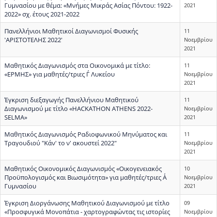
Γυμνασίου με θέμα: «Μνήμες Μικράς Ασίας Πόντου: 1922-
2021
2022» σχ. έτους 2021-2022
Πανελλήνιοι Μαθητικοί Διαγωνισμοί Φυσικής
11
'ΑΡΙΣΤΟΤΕΛΗΣ 2022'
Νοεμβρίου
2021
Μαθητικός Διαγωνισμός στα Οικονομικά με τίτλο:
11
«ΕΡΜΗΣ» για μαθητές/τριες Γ΄ Λυκείου
Νοεμβρίου
2021
Έγκριση διεξαγωγής Πανελλήνιου Μαθητικού
11
Διαγωνισμού με τίτλο «HACKATHON ATHENS 2022-
Νοεμβρίου
SELMA»
2021
Μαθητικός Διαγωνισμός Ραδιοφωνικού Μηνύματος και
11
Τραγουδιού "Κάν' το ν' ακουστεί 2022"
Νοεμβρίου
2021
Μαθητικός Οικονομικός Διαγωνισμός «Οικογενειακός
10
Προϋπολογισμός και Βιωσιμότητα» για μαθητές/τριες Α΄
Νοεμβρίου
Γυμνασίου
2021
Έγκριση Διοργάνωσης Μαθητικού Διαγωνισμού με τίτλο
09
«Προσφυγικά Μονοπάτια - χαρτογραφώντας τις ιστορίες
Νοεμβρίου