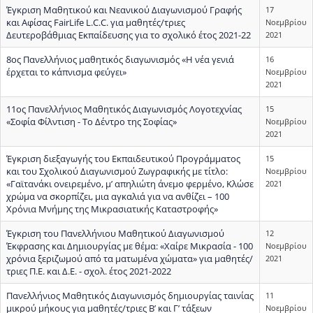
Έγκριση Μαθητικού και Νεανικού Διαγωνισμού Γραφής
17
και Αφίσας FairLife L.C.C. για μαθητές/τριες
Νοεμβρίου
Δευτεροβάθμιας Εκπαίδευσης για το σχολικό έτος 2021-22
2021
8ος Πανελλήνιος μαθητικός διαγωνισμός «Η νέα γενιά
16
έρχεται το κάπνισμα φεύγει»
Νοεμβρίου
2021
11ος Πανελλήνιος Μαθητικός Διαγωνισμός Λογοτεχνίας
15
«Σοφία Φίλντιση - Το Δέντρο της Σοφίας»
Νοεμβρίου
2021
Έγκριση διεξαγωγής του Εκπαιδευτικού Προγράμματος
15
και του Σχολικού Διαγωνισμού Ζωγραφικής με τίτλο:
Νοεμβρίου
«Γαϊτανάκι ονειρεμένο, μ’ απηλιώτη άνεμο φερμένο, Κλώσε
2021
χρώμα να σκορπίζει, μια αγκαλιά για να ανθίζει – 100
Χρόνια Μνήμης της Μικρασιατικής Καταστροφής»
Έγκριση του Πανελλήνιου Μαθητικού Διαγωνισμού
12
Έκφρασης και Δημιουργίας με θέμα: «Χαίρε Μικρασία - 100
Νοεμβρίου
χρόνια ξεριζωμού από τα ματωμένα χώματα» για μαθητές/
2021
τριες Π.Ε. και Δ.Ε. - σχολ. έτος 2021-2022
Πανελλήνιος Μαθητικός Διαγωνισμός δημιουργίας ταινίας
11
μικρού μήκους για μαθητές/τριες Β’ και Γ’ τάξεων
Νοεμβρίου