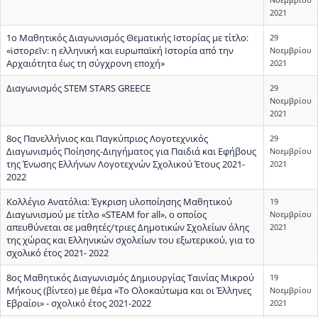
2021
1ο Μαθητικός Διαγωνισμός Θεματικής Ιστορίας με τίτλο:
29
«ἱστορεῖν: η ελληνική και ευρωπαϊκή Ιστορία από την
Νοεμβρίου
Αρχαιότητα έως τη σύγχρονη εποχή»
2021
Διαγωνισμός STEM STARS GREECE
29
Νοεμβρίου
2021
8ος Πανελλήνιος και Παγκύπριος Λογοτεχνικός
29
Διαγωνισμός Ποίησης-Διηγήματος για Παιδιά και Εφήβους
Νοεμβρίου
της Ένωσης Ελλήνων Λογοτεχνών Σχολικού Έτους 2021-
2021
2022
Κολλέγιο Ανατόλια: Έγκριση υλοποίησης Μαθητικού
19
Διαγωνισμού με τίτλο «STEAM for all», ο οποίος
Νοεμβρίου
απευθύνεται σε μαθητές/τριες Δημοτικών Σχολείων όλης
2021
της χώρας και Ελληνικών σχολείων του εξωτερικού, για το
σχολικό έτος 2021- 2022
8ος Μαθητικός Διαγωνισμός Δημιουργίας Ταινίας Μικρού
19
Μήκους (βίντεο) με θέμα «Το Ολοκαύτωμα και οι Έλληνες
Νοεμβρίου
Εβραίοι» - σχολικό έτος 2021-2022
2021