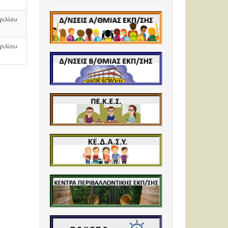
ριλίου
ριλίου