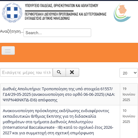
Αναζήτηση...
Εναλλαγή
πλοήγησης
H ΔΙΕΥΘΥΝΣΗ
Εισάγετε μέρος του τίτλου.
Εμφάνιση
ΝΕΑ
ΣΥΜΒΟΥΛΙΑ
Διεθνές Απολυτήριο: Τροποποίηση της υπό στοιχεία 61557/
19
ΕΥΡΩΠΑΪΚΑ ΠΡΟΓΡΑΜΜΑΤΑ
ΓΔ4/29-05-2025 (ανακοινοποίηση στο ορθό 06-06-2025) (ΑΔΑ:
Ιουνίου
ΨΛΡΝ46ΝΚΠΔ-ΕΙ6) απόφασης
2025
ΜΑΘΗΤΕΙΑ
Ανακοινοποίηση πρόσκλησης εκδήλωσης ενδιαφέροντος
10
ΔΡΑΣΕΙΣ
εκπαιδευτικών B/θμιας Εκπ/σης για τη διδασκαλία
Ιουνίου
μαθημάτων στα τμήματα Διεθνούς Απολυτηρίου
2025
ΕΠΙΚΟΙΝΩΝΙΑ
(International Baccalaureate - IB) κατά το σχολικό έτος 2026-
2027 και για συμμετοχή στη σχετική επιμόρφωση
ΕΞ ΑΠΟΣΤΑΣΕΩΣ ΕΚΠΑΙΔΕΥΣΗ