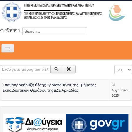
Αναζήτηση...
Εναλλαγή
πλοήγησης
H ΔΙΕΥΘΥΝΣΗ
Εισάγετε μέρος του τίτλου.
Εμφάνιση
ΝΕΑ
ΣΥΜΒΟΥΛΙΑ
Επαναπροκήρυξη θέσης Προϊσταμένου/ης Τμήματος
04
ΕΥΡΩΠΑΪΚΑ ΠΡΟΓΡΑΜΜΑΤΑ
Εκπαιδευτικών Θεμάτων της ΔΔΕ Αρκαδίας
Αυγούστου
2025
ΜΑΘΗΤΕΙΑ
ΔΡΑΣΕΙΣ
ΕΠΙΚΟΙΝΩΝΙΑ
ΕΞ ΑΠΟΣΤΑΣΕΩΣ ΕΚΠΑΙΔΕΥΣΗ