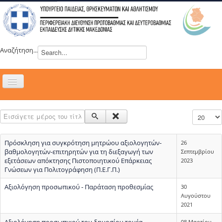
Αναζήτηση...
Εναλλαγή
πλοήγησης
H ΔΙΕΥΘΥΝΣΗ
Εισάγετε μέρος του τίτλου.
Εμφάνιση
ΝΕΑ
ΣΥΜΒΟΥΛΙΑ
Πρόσκληση για συγκρότηση μητρώου αξιολογητών-
26
ΕΥΡΩΠΑΪΚΑ ΠΡΟΓΡΑΜΜΑΤΑ
βαθμολογητών-επιτηρητών για τη διεξαγωγή των
Σεπτεμβρίου
εξετάσεων απόκτησης Πιστοποιητικού Επάρκειας
2023
ΜΑΘΗΤΕΙΑ
Γνώσεων για Πολιτογράφηση (Π.Ε.Γ.Π.)
ΔΡΑΣΕΙΣ
Αξιολόγηση προσωπικού - Παράταση προθεσμίας
30
Αυγούστου
ΕΠΙΚΟΙΝΩΝΙΑ
2021
ΕΞ ΑΠΟΣΤΑΣΕΩΣ ΕΚΠΑΙΔΕΥΣΗ
Αξιολόγηση προσωπικού του δημοσίου τομέα
08 Μαρτίου