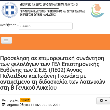
Αναζήτηση...
Εναλλαγή
πλοήγησης
H ΔΙΕΥΘΥΝΣΗ
Πρόσκληση σε επιμορφωτική συνάντηση
ΝΕΑ
των φιλολόγων των ΓΕΛ Επιστημονικής
ΣΥΜΒΟΥΛΙΑ
Ευθύνης των Σ.Ε.Ε. (ΠΕ02) Άννας
Πολατίδου και Ιωάννη Γκανάκα με
ΕΥΡΩΠΑΪΚΑ ΠΡΟΓΡΑΜΜΑΤΑ
αντικείμενο τη διδασκαλία των Λατινικών
ΜΑΘΗΤΕΙΑ
στη Β΄ Γενικού Λυκείου
ΔΡΑΣΕΙΣ
ΕΠΙΚΟΙΝΩΝΙΑ
Κατηγορία:
ΠΕΚΕΣ
Δημοσιεύθηκε : 14 Ιανουαρίου 2021
ΕΞ ΑΠΟΣΤΑΣΕΩΣ ΕΚΠΑΙΔΕΥΣΗ