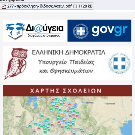
277 - πρόσκληση- διδασκ.Λατιν..pdf
[ ]
1128 kB