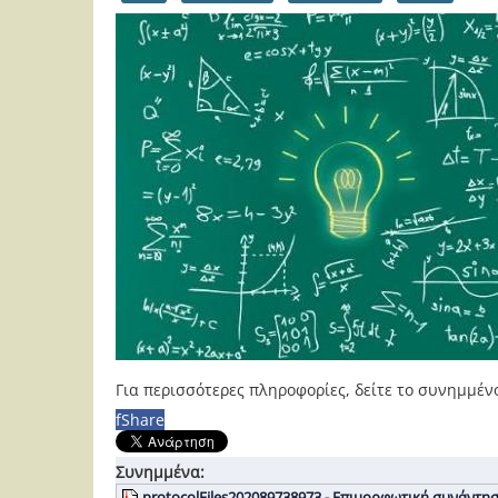
Για περισσότερες πληροφορίες, δείτε το συνημμέν
f
Share
Συνημμένα:
protocolFiles202089738973 - Επιμορφωτική συνάντ