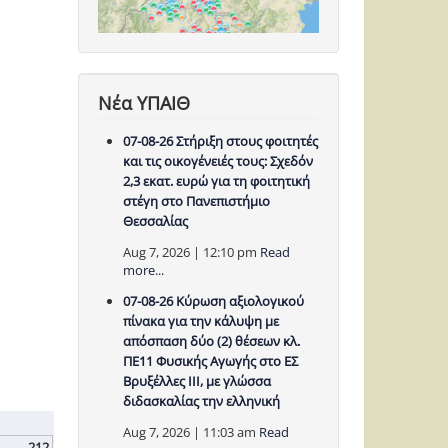
Νέα ΥΠΑΙΘ
07-08-26 Στήριξη στους φοιτητές
και τις οικογένειές τους: Σχεδόν
2,3 εκατ. ευρώ για τη φοιτητική
στέγη στο Πανεπιστήμιο
Θεσσαλίας
Aug 7, 2026 | 12:10 pm
Read
more...
07-08-26 Κύρωση αξιολογικού
πίνακα για την κάλυψη με
απόσπαση δύο (2) θέσεων κλ.
ΠΕ11 Φυσικής Αγωγής στο ΕΣ
Βρυξέλλες ΙΙΙ, με γλώσσα
διδασκαλίας την ελληνική
Aug 7, 2026 | 11:03 am
Read
212