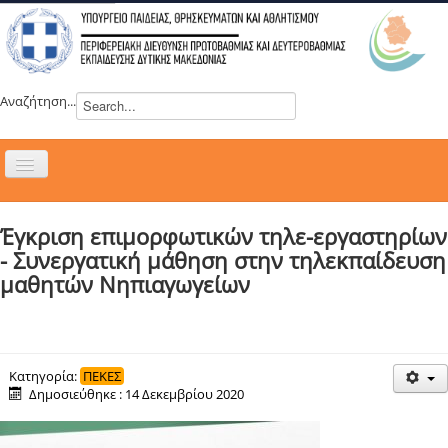
Αναζήτηση...
Εναλλαγή
πλοήγησης
H ΔΙΕΥΘΥΝΣΗ
Έγκριση επιμορφωτικών τηλε-εργαστηρίων
ΝΕΑ
- Συνεργατική μάθηση στην τηλεκπαίδευση
ΣΥΜΒΟΥΛΙΑ
μαθητών Νηπιαγωγείων
ΕΥΡΩΠΑΪΚΑ ΠΡΟΓΡΑΜΜΑΤΑ
ΜΑΘΗΤΕΙΑ
ΔΡΑΣΕΙΣ
Κατηγορία:
ΠΕΚΕΣ
Δημοσιεύθηκε : 14 Δεκεμβρίου 2020
ΕΠΙΚΟΙΝΩΝΙΑ
ΕΞ ΑΠΟΣΤΑΣΕΩΣ ΕΚΠΑΙΔΕΥΣΗ