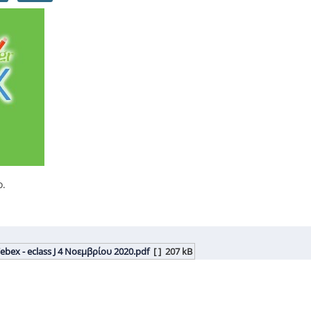
ο.
ex - eclass J 4 Νοεμβρίου 2020.pdf
[ ]
207 kB