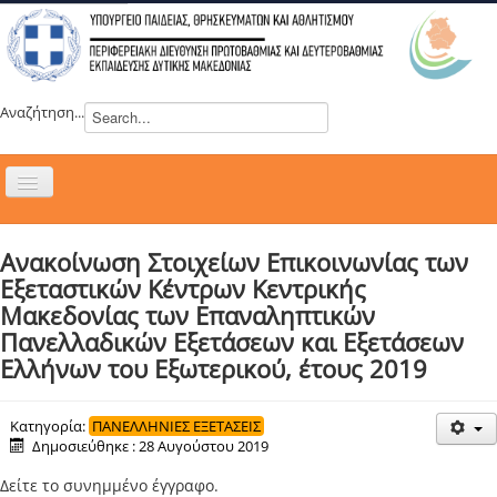
Αναζήτηση...
Εναλλαγή
πλοήγησης
H ΔΙΕΥΘΥΝΣΗ
Ανακοίνωση Στοιχείων Επικοινωνίας των
ΝΕΑ
Εξεταστικών Κέντρων Κεντρικής
ΣΥΜΒΟΥΛΙΑ
Μακεδονίας των Επαναληπτικών
Πανελλαδικών Εξετάσεων και Εξετάσεων
ΕΥΡΩΠΑΪΚΑ ΠΡΟΓΡΑΜΜΑΤΑ
Ελλήνων του Εξωτερικού, έτους 2019
ΜΑΘΗΤΕΙΑ
ΔΡΑΣΕΙΣ
Κατηγορία:
ΠΑΝΕΛΛΗΝΙΕΣ ΕΞΕΤΑΣΕΙΣ
Δημοσιεύθηκε : 28 Αυγούστου 2019
ΕΠΙΚΟΙΝΩΝΙΑ
Δείτε το συνημμένο έγγραφο.
ΕΞ ΑΠΟΣΤΑΣΕΩΣ ΕΚΠΑΙΔΕΥΣΗ