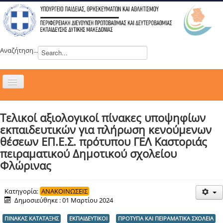
Αναζήτηση...
Εναλλαγή
πλοήγησης
H ΔΙΕΥΘΥΝΣΗ
Τελικοί αξιολογικοί πίνακες υποψηφίων
ΝΕΑ
εκπαιδευτικών για πλήρωση κενούμενων
ΣΥΜΒΟΥΛΙΑ
θέσεων ΕΠ.Ε.Σ. πρότυπου ΓΕΛ Καστοριάς
πειραματικού Δημοτικού σχολείου
ΕΥΡΩΠΑΪΚΑ ΠΡΟΓΡΑΜΜΑΤΑ
Φλώρινας
ΜΑΘΗΤΕΙΑ
ΔΡΑΣΕΙΣ
Κατηγορία:
ΑΝΑΚΟΙΝΩΣΕΙΣ
Δημοσιεύθηκε : 01 Μαρτίου 2024
ΕΠΙΚΟΙΝΩΝΙΑ
ΠΙΝΑΚΑΣ ΚΑΤΑΤΑΞΗΣ
ΕΚΠΑΙΔΕΥΤΙΚΟΙ
ΠΡΟΤΥΠΑ ΚΑΙ ΠΕΙΡΑΜΑΤΙΚΑ ΣΧΟΛΕΙΑ
ΕΞ ΑΠΟΣΤΑΣΕΩΣ ΕΚΠΑΙΔΕΥΣΗ