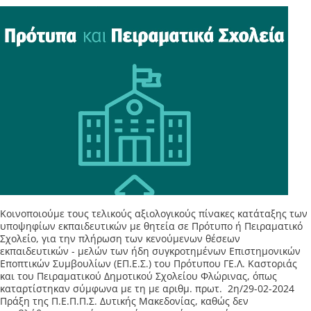
Kοινοποιούμε τους τελικούς αξιολογικούς πίνακες κατάταξης των
υποψηφίων εκπαιδευτικών με θητεία σε Πρότυπο ή Πειραματικό
Σχολείο, για την πλήρωση των κενούμενων θέσεων
εκπαιδευτικών - μελών των ήδη συγκροτημένων Επιστημονικών
Εποπτικών Συμβουλίων (ΕΠ.Ε.Σ.) του Πρότυπου ΓΕ.Λ. Καστοριάς
και του Πειραματικού Δημοτικού Σχολείου Φλώρινας, όπως
καταρτίστηκαν σύμφωνα με τη με αριθμ. πρωτ. 2η/29-02-2024
Πράξη της Π.Ε.Π.Π.Σ. Δυτικής Μακεδονίας, καθώς δεν