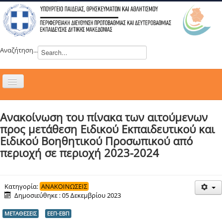
Αναζήτηση...
Εναλλαγή
πλοήγησης
H ΔΙΕΥΘΥΝΣΗ
Ανακοίνωση του πίνακα των αιτούμενων
ΝΕΑ
προς μετάθεση Ειδικού Εκπαιδευτικού και
ΣΥΜΒΟΥΛΙΑ
Ειδικού Βοηθητικού Προσωπικού από
περιοχή σε περιοχή 2023-2024
ΕΥΡΩΠΑΪΚΑ ΠΡΟΓΡΑΜΜΑΤΑ
ΜΑΘΗΤΕΙΑ
ΔΡΑΣΕΙΣ
Κατηγορία:
ΑΝΑΚΟΙΝΩΣΕΙΣ
Δημοσιεύθηκε : 05 Δεκεμβρίου 2023
ΕΠΙΚΟΙΝΩΝΙΑ
ΜΕΤΑΘΕΣΕΙΣ
ΕΕΠ-ΕΒΠ
ΕΞ ΑΠΟΣΤΑΣΕΩΣ ΕΚΠΑΙΔΕΥΣΗ