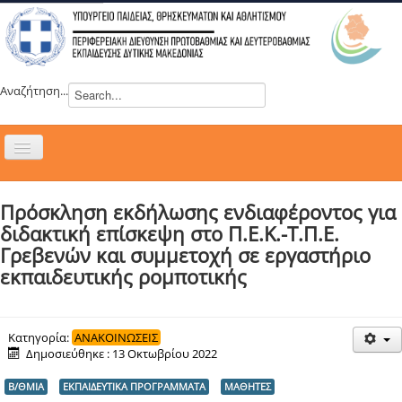
Αναζήτηση...
Εναλλαγή
πλοήγησης
H ΔΙΕΥΘΥΝΣΗ
Πρόσκληση εκδήλωσης ενδιαφέροντος για
ΝΕΑ
διδακτική επίσκεψη στο Π.Ε.Κ.-Τ.Π.Ε.
ΣΥΜΒΟΥΛΙΑ
Γρεβενών και συμμετοχή σε εργαστήριο
εκπαιδευτικής ρομποτικής
ΕΥΡΩΠΑΪΚΑ ΠΡΟΓΡΑΜΜΑΤΑ
ΜΑΘΗΤΕΙΑ
ΔΡΑΣΕΙΣ
Κατηγορία:
ΑΝΑΚΟΙΝΩΣΕΙΣ
Δημοσιεύθηκε : 13 Οκτωβρίου 2022
ΕΠΙΚΟΙΝΩΝΙΑ
Β/ΘΜΙΑ
ΕΚΠΑΙΔΕΥΤΙΚΑ ΠΡΟΓΡΑΜΜΑΤΑ
ΜΑΘΗΤΕΣ
ΕΞ ΑΠΟΣΤΑΣΕΩΣ ΕΚΠΑΙΔΕΥΣΗ