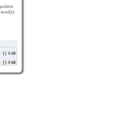
υμνάσιο
 ανοίξτε
[ ]
0 kB
[ ]
0 kB