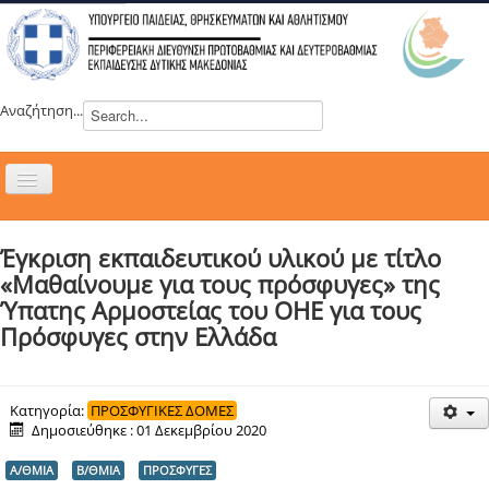
Αναζήτηση...
Εναλλαγή
πλοήγησης
H ΔΙΕΥΘΥΝΣΗ
Έγκριση εκπαιδευτικού υλικού με τίτλο
ΝΕΑ
«Μαθαίνουμε για τους πρόσφυγες» της
ΣΥΜΒΟΥΛΙΑ
Ύπατης Αρμοστείας του ΟΗΕ για τους
Πρόσφυγες στην Ελλάδα
ΕΥΡΩΠΑΪΚΑ ΠΡΟΓΡΑΜΜΑΤΑ
ΜΑΘΗΤΕΙΑ
ΔΡΑΣΕΙΣ
Κατηγορία:
ΠΡΟΣΦΥΓΙΚΕΣ ΔΟΜΕΣ
Δημοσιεύθηκε : 01 Δεκεμβρίου 2020
ΕΠΙΚΟΙΝΩΝΙΑ
Α/ΘΜΙΑ
Β/ΘΜΙΑ
ΠΡΟΣΦΥΓΕΣ
ΕΞ ΑΠΟΣΤΑΣΕΩΣ ΕΚΠΑΙΔΕΥΣΗ