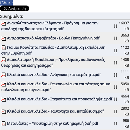
f
Share
Συνημμένα:
Ανακαλύπτοντας τον Ελέφαντα - Πρόγραμμα για την
16037
[ ]
αποδοχή της διαφορετικότητας.pdf
kB
3663
Αντιρατσιστικό Αλφαβητάρι - Βούλα Παπαγιάννη.pdf
[ ]
kB
Για μια Κοινότητα παιδείας - Διαπολιτισμική εκπαίδευση
1122
[ ]
στην Ευρώπη.pdf
kB
Διαπολιτισμική Εκπαίδευση - Προκλήσεις, παιδαγωγικές
1408
[ ]
θεωρήσεις και εισηγήσεις.pdf
kB
1111
Κλειδιά και αντικλείδια - Ανάγνωση και ετερότητα.pdf
[ ]
kB
Κλειδιά και αντικλείδια - Επικοινωνία και ταυτότητες σε μια
5050
[ ]
πολύγλωσση οικογένεια.pdf
kB
4664
Κλειδιά και αντικλείδια - Στερεότυπα και προκαταλήψεις.pdf
[ ]
kB
2802
Κλειδιά και αντικλείδια - Ταυτότητα και εκπαίδευση.pdf
[ ]
kB
986
Μετανάστες – Υποστήριξη στην καθημερινή ζωή.pdf
[ ]
kB