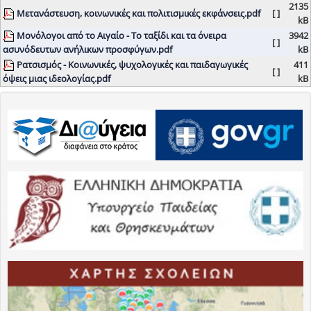
2135
Μετανάστευση, κοινωνικές και πολιτισμικές εκφάνσεις.pdf
[ ]
kB
Μονόλογοι από το Αιγαίο - Το ταξίδι και τα όνειρα
3942
[ ]
ασυνόδευτων ανήλικων προσφύγων.pdf
kB
Ρατσισμός - Κοινωνικές, ψυχολογικές και παιδαγωγικές
411
[ ]
όψεις μιας ιδεολογίας.pdf
kB