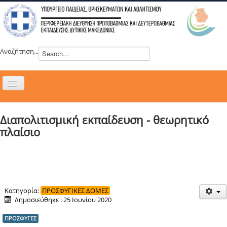
Αναζήτηση...
Εναλλαγή
πλοήγησης
H ΔΙΕΥΘΥΝΣΗ
Διαπολιτισμική εκπαίδευση - θεωρητικό
ΝΕΑ
πλαίσιο
ΣΥΜΒΟΥΛΙΑ
ΕΥΡΩΠΑΪΚΑ ΠΡΟΓΡΑΜΜΑΤΑ
ΜΑΘΗΤΕΙΑ
ΔΡΑΣΕΙΣ
Κατηγορία:
ΠΡΟΣΦΥΓΙΚΕΣ ΔΟΜΕΣ
Δημοσιεύθηκε : 25 Ιουνίου 2020
ΕΠΙΚΟΙΝΩΝΙΑ
ΠΡΟΣΦΥΓΕΣ
ΕΞ ΑΠΟΣΤΑΣΕΩΣ ΕΚΠΑΙΔΕΥΣΗ