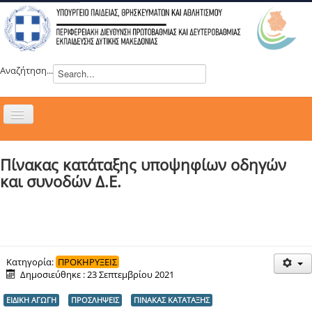
Αναζήτηση...
Εναλλαγή
πλοήγησης
H ΔΙΕΥΘΥΝΣΗ
Πίνακας κατάταξης υποψηφίων οδηγών
ΝΕΑ
και συνοδών Δ.Ε.
ΣΥΜΒΟΥΛΙΑ
ΕΥΡΩΠΑΪΚΑ ΠΡΟΓΡΑΜΜΑΤΑ
ΜΑΘΗΤΕΙΑ
ΔΡΑΣΕΙΣ
Κατηγορία:
ΠΡΟΚΗΡΥΞΕΙΣ
Δημοσιεύθηκε : 23 Σεπτεμβρίου 2021
ΕΠΙΚΟΙΝΩΝΙΑ
ΕΙΔΙΚΗ ΑΓΩΓΗ
ΠΡΟΣΛΗΨΕΙΣ
ΠΙΝΑΚΑΣ ΚΑΤΑΤΑΞΗΣ
ΕΞ ΑΠΟΣΤΑΣΕΩΣ ΕΚΠΑΙΔΕΥΣΗ