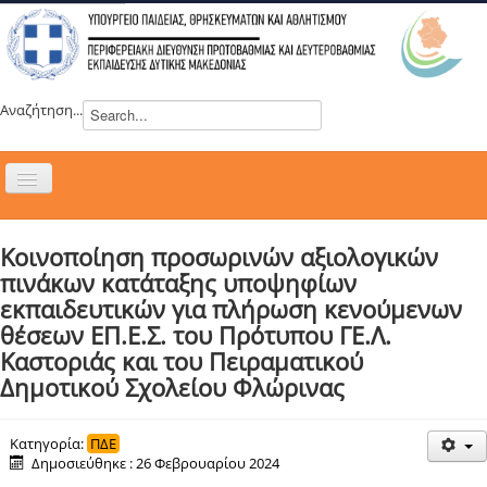
Αναζήτηση...
Εναλλαγή
πλοήγησης
H ΔΙΕΥΘΥΝΣΗ
Κοινοποίηση προσωρινών αξιολογικών
ΝΕΑ
πινάκων κατάταξης υποψηφίων
ΣΥΜΒΟΥΛΙΑ
εκπαιδευτικών για πλήρωση κενούμενων
θέσεων ΕΠ.Ε.Σ. του Πρότυπου ΓΕ.Λ.
ΕΥΡΩΠΑΪΚΑ ΠΡΟΓΡΑΜΜΑΤΑ
Καστοριάς και του Πειραματικού
ΜΑΘΗΤΕΙΑ
Δημοτικού Σχολείου Φλώρινας
ΔΡΑΣΕΙΣ
ΕΠΙΚΟΙΝΩΝΙΑ
Κατηγορία:
ΠΔΕ
Δημοσιεύθηκε : 26 Φεβρουαρίου 2024
ΕΞ ΑΠΟΣΤΑΣΕΩΣ ΕΚΠΑΙΔΕΥΣΗ