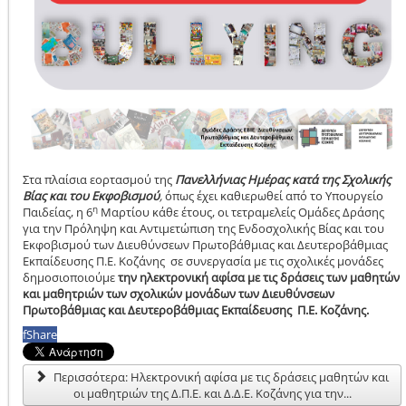
Στα πλαίσια εορτασμού της
Πανελλήνιας Ημέρας κατά της Σχολικής
Βίας και του Εκφοβισμού
,
όπως έχει καθιερωθεί από το Υπουργείο
η
Παιδείας, η 6
Μαρτίου κάθε έτους, οι τετραμελείς Ομάδες Δράσης
για την Πρόληψη και Αντιμετώπιση της Ενδοσχολικής Βίας και του
Εκφοβισμού των Διευθύνσεων Πρωτοβάθμιας και Δευτεροβάθμιας
Εκπαίδευσης Π.Ε. Κοζάνης σε συνεργασία με τις σχολικές μονάδες
δημοσιοποιούμε
την ηλεκτρονική αφίσα με τις δράσεις των μαθητών
και μαθητριών των σχολικών μονάδων των Διευθύνσεων
Πρωτοβάθμιας και Δευτεροβάθμιας Εκπαίδευσης Π.Ε. Κοζάνης.
f
Share
Περισσότερα: Ηλεκτρονική αφίσα με τις δράσεις μαθητών και
οι μαθητριών της Δ.Π.Ε. και Δ.Δ.Ε. Κοζάνης για την...