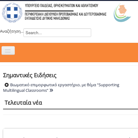
Αναζήτηση...
Εναλλαγή
πλοήγησης
H ΔΙΕΥΘΥΝΣΗ
ΝΕΑ
Σημαντικές Ειδήσεις
ΣΥΜΒΟΥΛΙΑ
Βιωματικό επιμορφωτικό εργαστήριο, με θέμα “Supporting
Multilingual Classrooms”
ΕΥΡΩΠΑΪΚΑ ΠΡΟΓΡΑΜΜΑΤΑ
Τελευταία νέα
ΜΑΘΗΤΕΙΑ
ΔΡΑΣΕΙΣ
ΕΠΙΚΟΙΝΩΝΙΑ
ΕΞ ΑΠΟΣΤΑΣΕΩΣ ΕΚΠΑΙΔΕΥΣΗ