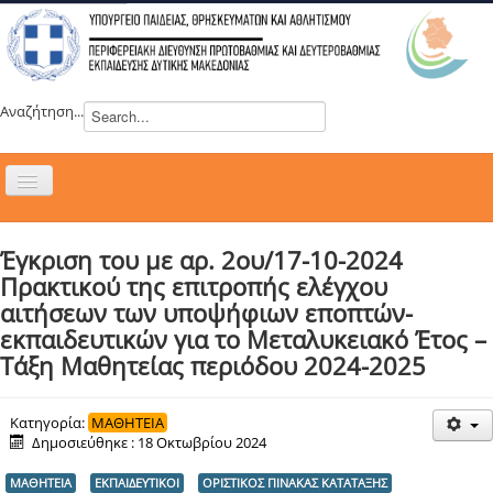
Αναζήτηση...
Εναλλαγή
πλοήγησης
H ΔΙΕΥΘΥΝΣΗ
Έγκριση του με αρ. 2ου/17-10-2024
ΝΕΑ
Πρακτικού της επιτροπής ελέγχου
ΣΥΜΒΟΥΛΙΑ
αιτήσεων των υποψήφιων εποπτών-
εκπαιδευτικών για το Μεταλυκειακό Έτος –
ΕΥΡΩΠΑΪΚΑ ΠΡΟΓΡΑΜΜΑΤΑ
Τάξη Μαθητείας περιόδου 2024-2025
ΜΑΘΗΤΕΙΑ
ΔΡΑΣΕΙΣ
Κατηγορία:
ΜΑΘΗΤΕΙΑ
Δημοσιεύθηκε : 18 Οκτωβρίου 2024
ΕΠΙΚΟΙΝΩΝΙΑ
ΜΑΘΗΤΕΙΑ
ΕΚΠΑΙΔΕΥΤΙΚΟΙ
ΟΡΙΣΤΙΚΟΣ ΠΙΝΑΚΑΣ ΚΑΤΑΤΑΞΗΣ
ΕΞ ΑΠΟΣΤΑΣΕΩΣ ΕΚΠΑΙΔΕΥΣΗ