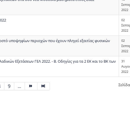
Σεπτ
2022
2022
02
Σεπτ
2022
οστό υποψηφίων περιοχών που έχουν πληγεί εξαιτίας φυσικών
02
Σεπτ
2022
ικών Εξετάσεων ΓΕΛ 2022. - Β. Οδηγίες για τα 2 ΕΚ και το ΒΚ των
31
Αυγο
2022
Σελίδα
8
9
...