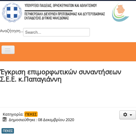
Αναζήτηση...
Εναλλαγή
πλοήγησης
H ΔΙΕΥΘΥΝΣΗ
Έγκριση επιμορφωτικών συναντήσεων
ΝΕΑ
Σ.Ε.Ε. κ.Παπαγιάννη
ΣΥΜΒΟΥΛΙΑ
ΕΥΡΩΠΑΪΚΑ ΠΡΟΓΡΑΜΜΑΤΑ
ΜΑΘΗΤΕΙΑ
ΔΡΑΣΕΙΣ
Κατηγορία:
ΠΕΚΕΣ
Δημοσιεύθηκε : 08 Δεκεμβρίου 2020
ΕΠΙΚΟΙΝΩΝΙΑ
ΠΕΚΕΣ
ΕΞ ΑΠΟΣΤΑΣΕΩΣ ΕΚΠΑΙΔΕΥΣΗ