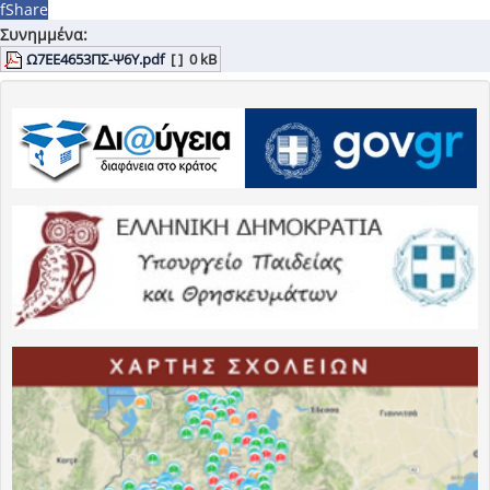
f
Share
Συνημμένα:
Ω7ΕΕ4653ΠΣ-Ψ6Υ.pdf
[ ]
0 kB