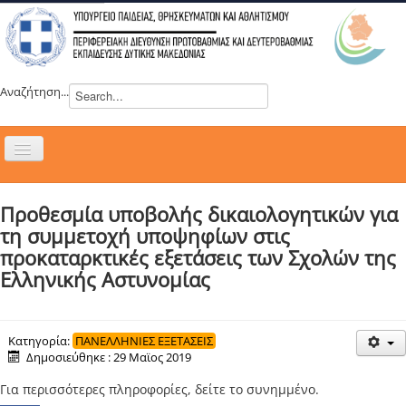
Αναζήτηση...
Εναλλαγή
πλοήγησης
H ΔΙΕΥΘΥΝΣΗ
Προθεσμία υποβολής δικαιολογητικών για
ΝΕΑ
τη συμμετοχή υποψηφίων στις
ΣΥΜΒΟΥΛΙΑ
προκαταρκτικές εξετάσεις των Σχολών της
Ελληνικής Αστυνομίας
ΕΥΡΩΠΑΪΚΑ ΠΡΟΓΡΑΜΜΑΤΑ
ΜΑΘΗΤΕΙΑ
ΔΡΑΣΕΙΣ
Κατηγορία:
ΠΑΝΕΛΛΗΝΙΕΣ ΕΞΕΤΑΣΕΙΣ
Δημοσιεύθηκε : 29 Μαϊος 2019
ΕΠΙΚΟΙΝΩΝΙΑ
Για περισσότερες πληροφορίες, δείτε το συνημμένο.
ΕΞ ΑΠΟΣΤΑΣΕΩΣ ΕΚΠΑΙΔΕΥΣΗ