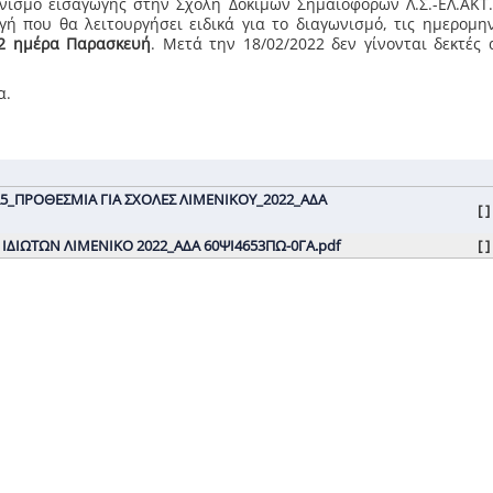
ισμό εισαγωγής στην Σχολή Δοκίμων Σημαιοφόρων Λ.Σ.-ΕΛ.ΑΚΤ.
ή που θα λειτουργήσει ειδικά για το διαγωνισμό, τις ημερομη
22 ημέρα Παρασκευή
. Μετά την 18/02/2022 δεν γίνονται δεκτές 
α.
2_Α5_ΠΡΟΘΕΣΜΙΑ ΓΙΑ ΣΧΟΛΕΣ ΛΙΜΕΝΙΚΟΥ_2022_ΑΔΑ
[ ]
Η ΙΔΙΩΤΩΝ ΛΙΜΕΝΙΚΟ 2022_ΑΔΑ 60ΨΙ4653ΠΩ-0ΓΑ.pdf
[ ]