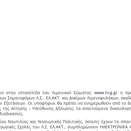
υο στην ιστοσελίδα του Λιμενικού Σώματος:
www.hcg.gr
η προ
μων Σημαιοφόρων Λ.Σ.- ΕΛ.ΑΚΤ. και Δοκίμων Λιμενοφυλάκων, ακα
ν Εξετάσεων. Οι υποψήφιοι θα πρέπει να ενημερωθούν από το δ
 της Αίτησης – Υπεύθυνης Δήλωσης, τα απαιτούμενα δικαιολογη
διαδικασίες.
ου Ναυτιλίας και Νησιωτικής Πολιτικής, όσοι/ες έχουν τα απα
γωγικές Σχολές του Λ.Σ. ΕΛ.ΑΚΤ., συμπληρώνουν ΗΛΕΚΤΡΟΝΙΚΑ 