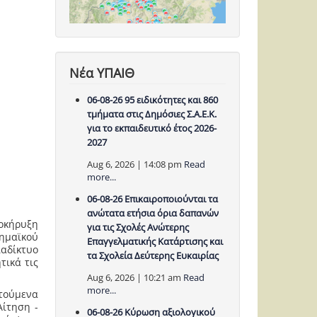
Νέα ΥΠΑΙΘ
06-08-26 95 ειδικότητες και 860
τμήματα στις Δημόσιες Σ.Α.Ε.Κ.
για το εκπαιδευτικό έτος 2026-
2027
Aug 6, 2026 | 14:08 pm
Read
more...
06-08-26 Επικαιροποιούνται τα
ανώτατα ετήσια όρια δαπανών
κήρυξη
για τις Σχολές Ανώτερης
δημαϊκού
Επαγγελματικής Κατάρτισης και
ιαδίκτυο
τα Σχολεία Δεύτερης Ευκαιρίας
τικά τις
Aug 6, 2026 | 10:21 am
Read
more...
ιτούμενα
Αίτηση -
06-08-26 Κύρωση αξιολογικού